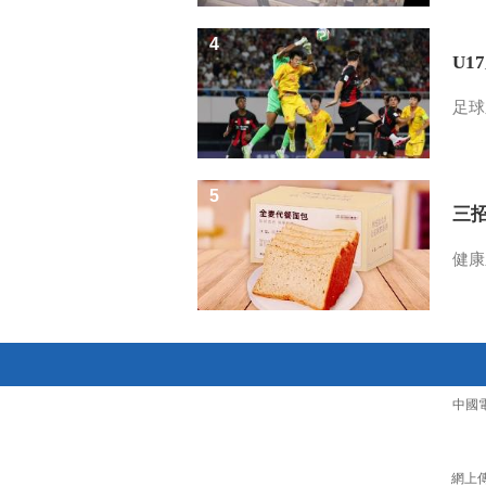
4
U1
足球
5
三
健康
中國
網上傳