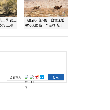
2010-04-12 19:47:20
人物亲历 勇闯鳄鱼潭 下
第二季 第三
《生存》第6集：狼群逼近
 上演...
母骆驼面临一个选择 是下...
2010-04-09 17:58:22
人物亲历 勇闯鳄鱼潭 上
2010-04-08 23:15:08
原生故事 黄鼠历险记
2010-04-07 19:21:19
原生故事 独立的勇士 下