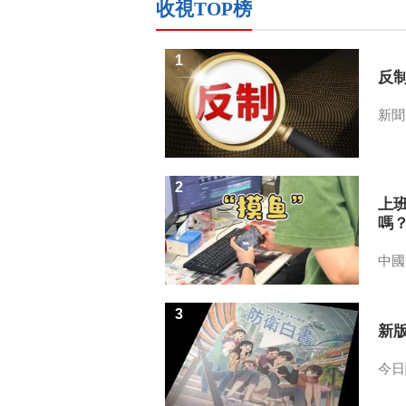
收視TOP榜
1
反
新聞
2
上
嗎
中國
3
新
今日