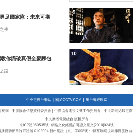
9
7男足國家隊：未來可期
之夜
10
招教你識破真假全麥麵包
之路
中央電視台網站
|
關於CCTV.COM
|
總台總經理室
電視網
|
中廣協會信息資料委員會
|
中廣協會電視文藝工作委員會
|
中央新聞紀錄電影
中央廣播電視總台 版權所有
京ICP證060535號
網絡文化經營許可證文網文[2010]024號
播視聽節目許可證號 0102004 新出網證（京）字098號
中國互聯網視聽節目服務自