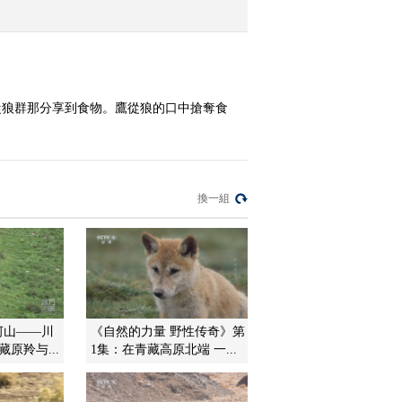
2010-04-16 19:51:04
原生故事 凯门鳄母亲 上
從狼群那分享到食物。鷹從狼的口中搶奪食
2010-04-15 20:04:18
自然发现 捕食绝技
換一組
2010-04-14 19:48:45
人与自然 2010年 第67期
河山——川
《自然的力量 野性传奇》第
2010-04-13 18:32:02
原羚与...
1集：在青藏高原北端 一...
人与自然 2010年 第66期