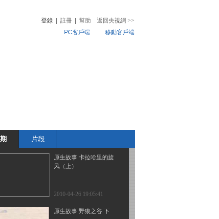
（上）
登錄
|
註冊
|
幫助
返回央視網
>>
PC客戶端
移動客戶端
2010-04-30 00:10:54
原生故事 企鹅故乡轶事
音
熱榜
微視頻
兒
音樂
體育賽事
農業農村
2010-04-28 20:00:04
原生故事 卡拉哈里的旋
风（下）
期
片段
2010-04-27 18:08:45
原生故事 卡拉哈里的旋
风（上）
2010-04-26 19:05:41
原生故事 野狼之谷 下