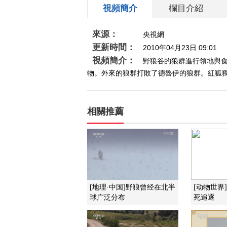
視頻簡介
欄目介紹
來源：
央視網
更新時間：
2010年04月23日 09:01
視頻簡介：
野狼谷的狼群進行領地與
物。外來的狼群打敗了德魯伊的狼群。紅狐獨自
相關推薦
[地理·中国]野狼曾经在北半
[动物世界
球广泛分布
死追逐