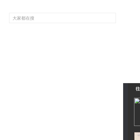
頻道大全
欄目大全
片庫
4K專區
聽
育
電影
國防軍事
電視劇
紀錄
科教
戲曲
社會與法
少
往