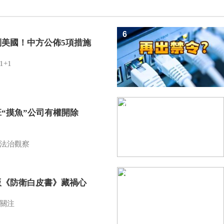
6
制美國！中方公佈5項措施
1+1
7
班“摸魚”公司有權開除
？
法治觀察
8
版《防衛白皮書》藏禍心
關注