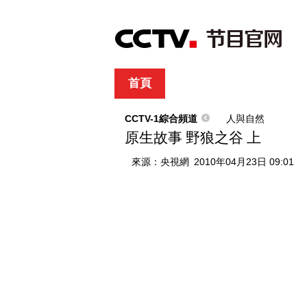
首頁
直播
節目單
綜合
新聞
財經
綜藝
中文國際
體
CCTV-1綜合頻道
人與自然
原生故事 野狼之谷 上
來源：
央視網
2010年04月23日 09:01