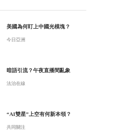
2010-04-06 20:28:50
原生故事 独立的勇士 上
美國為何盯上中國光模塊？
今日亞洲
2010-04-05 19:15:01
原生故事 冷血柔情 下
暗語引流？午夜直播間亂象
2010-04-02 19:27:08
法治在線
人与自然 2010年 第59期
“AI雙星”上空有何新本領？
2010-04-02 10:02:20
自然启示 挑战极限 上
共同關注