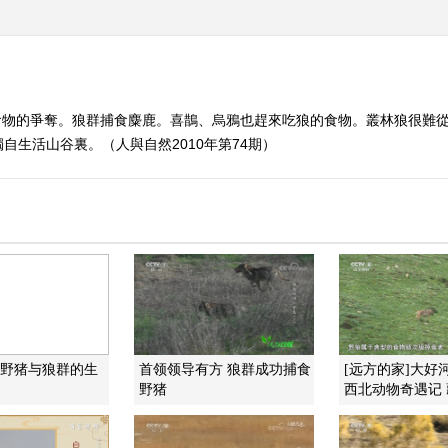
食物的爭奪。狼群捕食麋鹿。喜鵲、烏鴉也趕來吃狼的食物。叢林狼很難
生活山谷裏。（人與自然2010年第74期）
]野猪与狼群的生
首领领导有方 狼群成功捕食
[远方的家]大好
野猪
西北动物奇遇记 藏