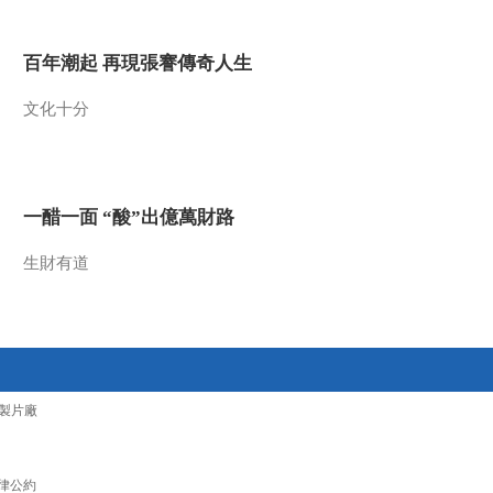
2010-03-31 20:35:07
百年潮起 再現張謇傳奇人生
原生故事 漫漫成长路 下
文化十分
2010-03-30 19:22:17
原声故事 鬣狗公主娜比
（上）
一醋一面 “酸”出億萬財路
生財有道
2010-03-30 18:01:47
原生故事 漫漫成长路 上
2010-03-29 18:26:44
製片廠
自然发现 驼鹿的秘密 下
律公約