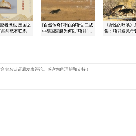
]应者鹰也 应国之
[自然传奇]可怕的狼性 二战
《野性的呼唤》
可能与鹰有联系
中德国潜艇为何以“狼群”...
集：狼群遇见母骆驼