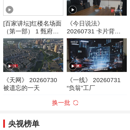
[百家讲坛]红楼名场面
《今日说法》
（第一部） 1 甄府中
20260731 卡片背后
秋宴 《红楼梦》开篇
的非法放贷网
深思世态 以情悟道
《天网》 20260730
《一线》 20260731
被遗忘的一天
“负翁”工厂
换一批
央视榜单