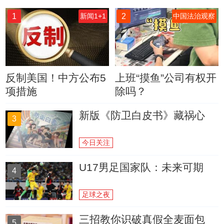
1
2
新闻1+1
中国法治观察
反制美国！中方公布5
上班“摸鱼”公司有权开
项措施
除吗？
新版《防卫白皮书》藏祸心
3
今日关注
U17男足国家队：未来可期
4
足球之夜
三招教你识破真假全麦面包
5