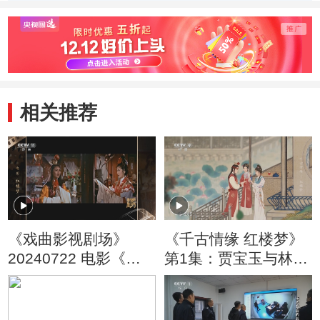
相关推荐
《戏曲影视剧场》
《千古情缘 红楼梦》
20240722 电影《红
第1集：贾宝玉与林黛
楼梦》
玉的爱情故事中出现
了第三个人 ——薛宝
钗