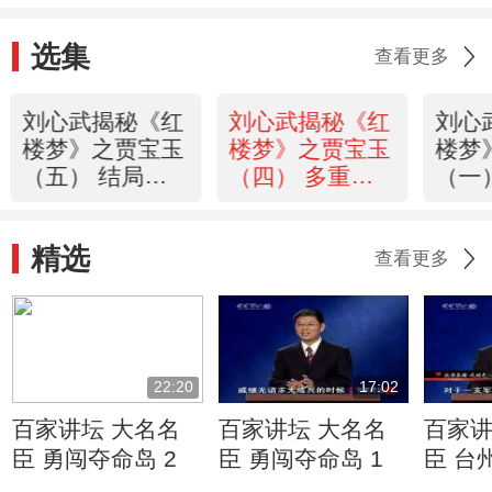
选集
查看更多
刘心武揭秘《红
刘心武揭秘《红
刘心
楼梦》之贾宝玉
楼梦》之贾宝玉
楼梦
（五） 结局大
（四） 多重人
（一
揭秘
格之谜
谜
精选
查看更多
22:20
17:02
百家讲坛 大名名
百家讲坛 大名名
百家讲
臣 勇闯夺命岛 2
臣 勇闯夺命岛 1
臣 台