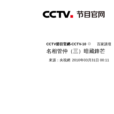
首頁
直播
節目單
綜合
新聞
財經
綜藝
中文國際
體
CCTV節目官網-CCTV-10
百家講壇
名相管仲（三）暗藏鋒芒
來源：
央視網
2010年03月31日 00:11