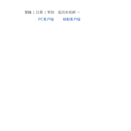
登錄
|
註冊
|
幫助
返回央視網
>>
PC客戶端
移動客戶端
音
熱榜
微視頻
兒
音樂
體育賽事
農業農村