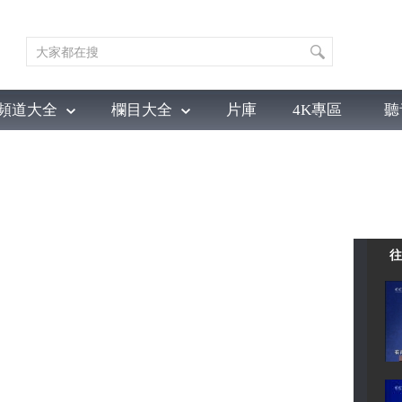
頻道大全
欄目大全
片庫
4K專區
聽
育
電影
國防軍事
電視劇
紀錄
科教
戲曲
社會與法
少
往