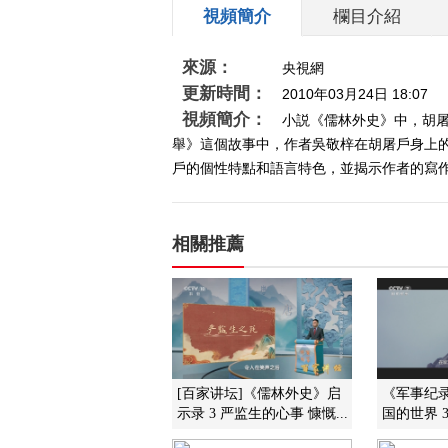
視頻簡介
欄目介紹
來源：
央視網
更新時間：
2010年03月24日 18:07
視頻簡介：
小説《儒林外史》中，胡
舉》這個故事中，作者吳敬梓在胡屠戶身上
戶的個性特點和語言特色，並揭示作者的寫作意圖
相關推薦
[百家讲坛]《儒林外史》启
《军事纪录》
示录 3 严监生的心事 慷慨...
国的世界 