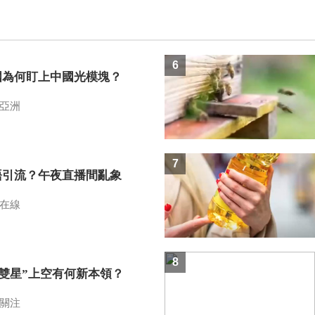
6
國為何盯上中國光模塊？
亞洲
7
語引流？午夜直播間亂象
在線
8
I雙星”上空有何新本領？
關注