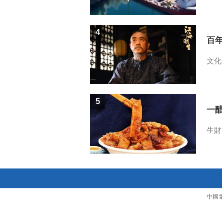
4
百
文化
5
一醋
生財
中國