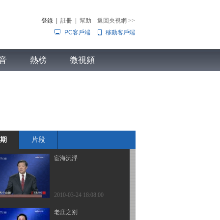
登錄
|
註冊
|
幫助
返回央視網
>>
PC客戶端
移動客戶端
2010-03-24 18:08:02
唐高宗真相（7）君臣对
音
熱榜
决
微視頻
兒
音樂
體育賽事
農業農村
2010-03-24 18:08:01
血染的思想
期
片段
2010-03-24 18:08:01
宦海沉浮
2010-03-24 18:08:00
老庄之别