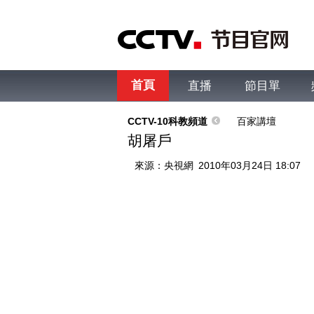
首頁
直播
節目單
綜合
新聞
財經
綜藝
中文國際
體
CCTV-10科教頻道
百家講壇
胡屠戶
來源：
央視網
2010年03月24日 18:07