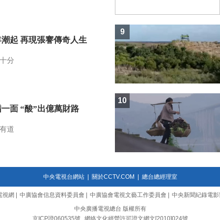
9
年潮起 再現張謇傳奇人生
十分
10
一面 “酸”出億萬財路
有道
中央電視台網站
|
關於CCTV.COM
|
總台總經理室
電視網
|
中廣協會信息資料委員會
|
中廣協會電視文藝工作委員會
|
中央新聞紀錄電影
中央廣播電視總台 版權所有
京ICP證060535號
網絡文化經營許可證文網文[2010]024號