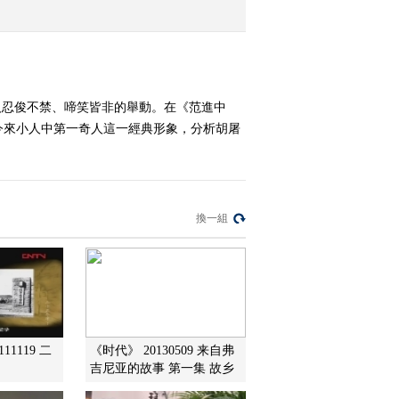
2010-03-24 18:07:56
万里寻夫
人忍俊不禁、啼笑皆非的舉動。在《范進中
今來小人中第一奇人這一經典形象，分析胡屠
2010-03-24 18:07:55
解读三字经 4
換一組
2010-03-24 18:07:55
范进其人
2010-03-24 18:07:54
11119 二
《时代》 20130509 来自弗
吉尼亚的故事 第一集 故乡
百家讲坛 2008年 第170期
白蛇传奇《端午惊魂》