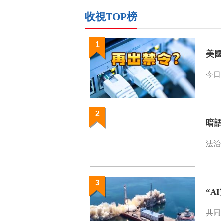
收視TOP榜
1
美
今日
2
暗
法治
3
“A
共同