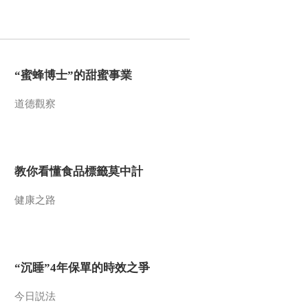
2010-03-24 18:07:52
伯温之死
“蜜蜂博士”的甜蜜事業
2010-03-24 18:07:51
道德觀察
迷雾重重
教你看懂食品標籤莫中計
2010-03-24 18:07:51
健康之路
三大分歧
2010-03-24 18:07:50
“沉睡”4年保單的時效之爭
隐士哲学家
今日説法