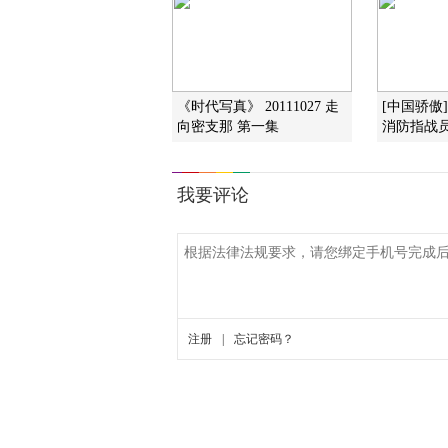
《时代写真》 20111027 走
[中国骄傲
向密支那 第一集
消防指战员