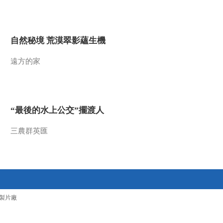
2010-03-24 18:07:50
织女下凡
自然秘境 荒漠翠影蘊生機
遠方的家
2010-03-24 18:07:49
合墓化蝶
“最後的水上公交”擺渡人
2010-03-24 18:07:48
三農群英匯
儒与侠
2010-03-24 18:07:48
两位侠士
製片廠