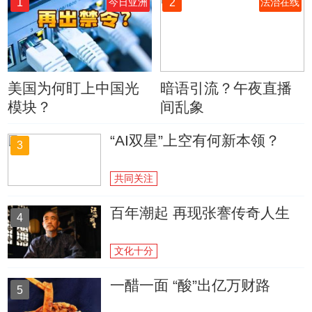
1
2
今日亚洲
法治在线
美国为何盯上中国光
暗语引流？午夜直播
模块？
间乱象
“AI双星”上空有何新本领？
3
共同关注
百年潮起 再现张謇传奇人生
4
文化十分
一醋一面 “酸”出亿万财路
5