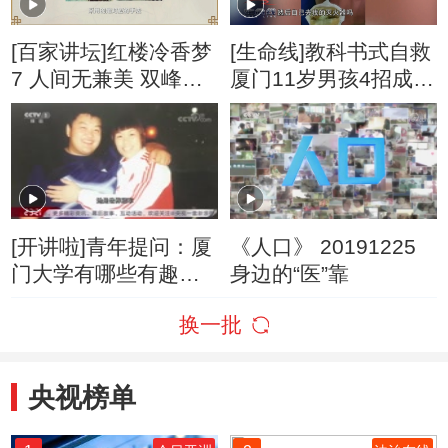
[百家讲坛]红楼冷香梦
[生命线]教科书式自救
7 人间无兼美 双峰并
厦门11岁男孩4招成功
峙 二水分流
在火灾中自救
[开讲啦]青年提问：厦
《人口》 20191225
门大学有哪些有趣的
身边的“医”靠
选修课？
换一批
央视榜单