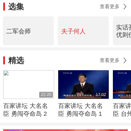
选集
查看更多
实话
二军会师
夫子何人
优则
精选
查看更多
22:20
17:02
百家讲坛 大名名
百家讲坛 大名名
百家讲
臣 勇闯夺命岛 2
臣 勇闯夺命岛 1
臣 台