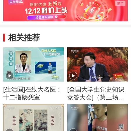
相关推荐
[生活圈]在线大名医：
[全国大学生党史知识
十二指肠憩室
竞答大会]（第三场）
江英老师首秀献唱
《二月里来》