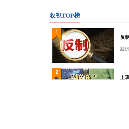
收視TOP榜
1
反
新聞
2
上
嗎
中國
3
新