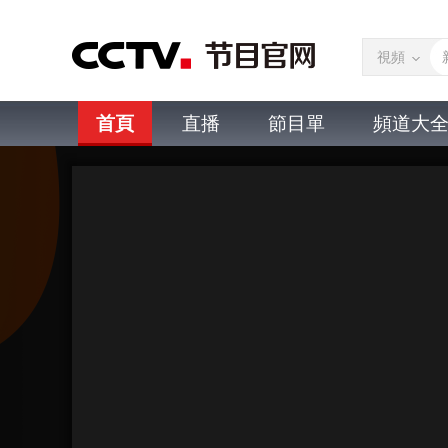
視頻
首頁
直播
節目單
頻道大