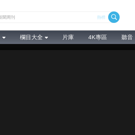
熱榜
全
欄目大全
片庫
4K專區
聽音