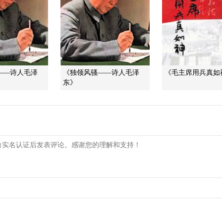
――诗人毛泽
《独领风骚——诗人毛泽
《毛主席用兵真如
东》