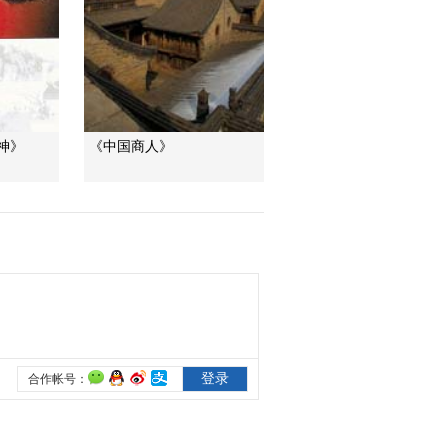
三招教你識破真假全
麥麵包
健康之路
美國為何盯上中國光
模塊？
神》
《中国商人》
今日亞洲
暗語引流？午夜直播
間亂象
法治在線
“AI雙星”上空有何新本
領？
共同關注
百年潮起 再現張謇傳
奇人生
文化十分
一醋一面 “酸”出億萬
財路