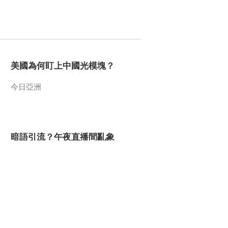
生財有道
美國為何盯上中國光模塊？
今日亞洲
暗語引流？午夜直播間亂象
法治在線
“AI雙星”上空有何新本領？