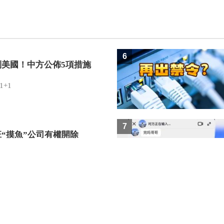
6
制美國！中方公佈5項措施
1+1
7
班“摸魚”公司有權開除
？
法治觀察
8
版《防衛白皮書》藏禍心