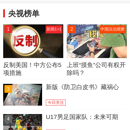
央视榜单
1
2
新闻1+1
中国法治观察
反制美国！中方公布5
上班“摸鱼”公司有权开
项措施
除吗？
新版《防卫白皮书》藏祸心
3
今日关注
U17男足国家队：未来可期
4