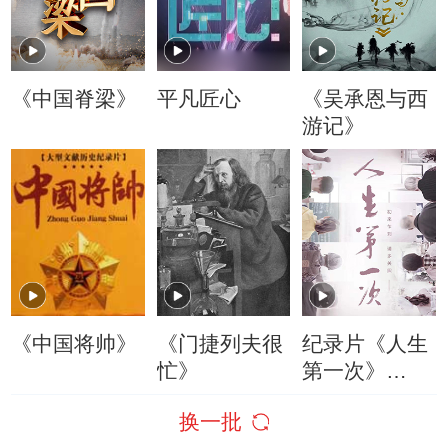
《中国脊梁》
平凡匠心
《吴承恩与西
游记》
《中国将帅》
《门捷列夫很
纪录片《人生
忙》
第一次》
（CCTV-4）
换一批