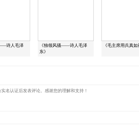
――诗人毛泽
《独领风骚——诗人毛泽
《毛主席用兵真如
东》