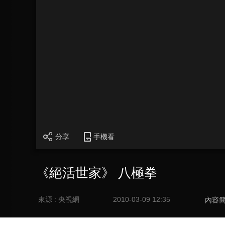
分享
手機看
《絕活世家》 八極拳
來源 : 央視網
2010-03-09 12:35
內容