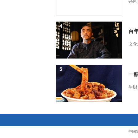
共同
4
百
文化
5
一醋
生財
中國