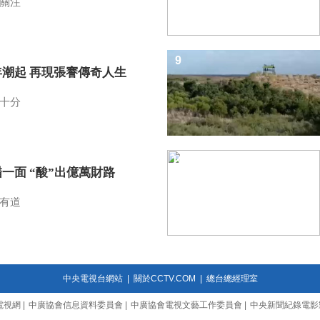
關注
9
年潮起 再現張謇傳奇人生
十分
10
一面 “酸”出億萬財路
有道
中央電視台網站
|
關於CCTV.COM
|
總台總經理室
電視網
|
中廣協會信息資料委員會
|
中廣協會電視文藝工作委員會
|
中央新聞紀錄電影