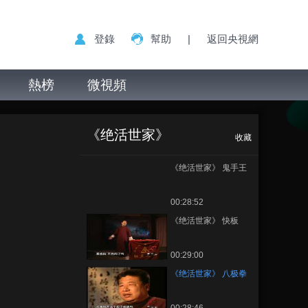
登錄
幫助
|
返回央視網
熱榜
微視頻
《绝活世家》 八极
正在播放
拳
《绝活世家》
收藏
《绝活世家》 鬼手王
00:28:52
《绝活世家》 快板
00:29:00
《绝活世家》 八极拳