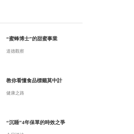
“蜜蜂博士”的甜蜜事業
道德觀察
教你看懂食品標籤莫中計
健康之路
“沉睡”4年保單的時效之爭