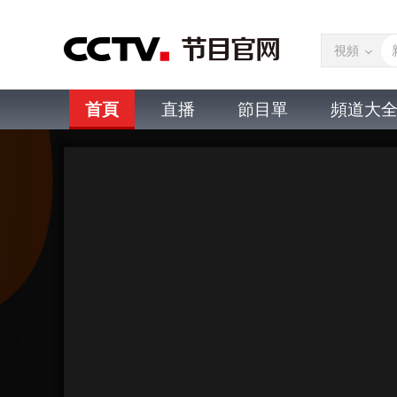
視頻
首頁
直播
節目單
頻道大