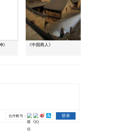
健康之路
“沉睡”4年保單的時效
之爭
今日説法
自然秘境 荒漠翠影蘊
神》
《中国商人》
生機
遠方的家
“最後的水上公交”擺渡
人
三農群英匯