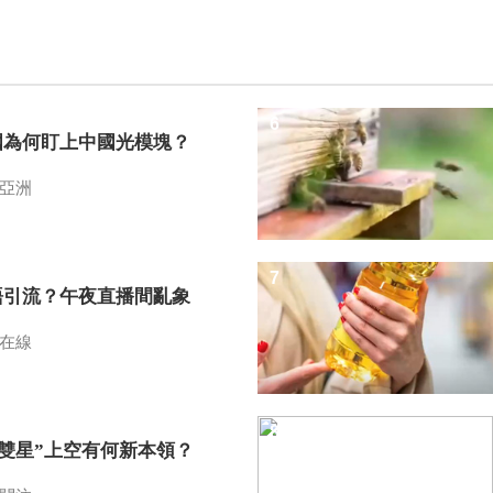
6
國為何盯上中國光模塊？
亞洲
7
語引流？午夜直播間亂象
在線
8
I雙星”上空有何新本領？