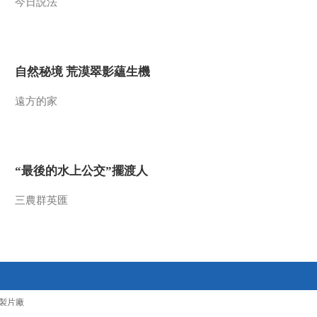
今日説法
自然秘境 荒漠翠影蘊生機
遠方的家
“最後的水上公交”擺渡人
三農群英匯
製片廠