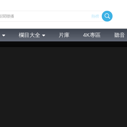
熱榜
全
欄目大全
片庫
4K專區
聽音