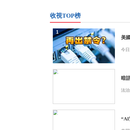
收視TOP榜
1
美
今日
2
暗
法治
3
“A