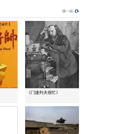
今日亞洲
換一組
暗語引流？午夜直播
間亂象
法治在線
“AI雙星”上空有何新本
領？
共同關注
百年潮起 再現張謇傳
奇人生
文化十分
一醋一面 “酸”出億萬
財路
《门捷列夫很忙》
生財有道
“蜜蜂博士”的甜蜜事業
道德觀察
教你看懂食品標籤莫
中計