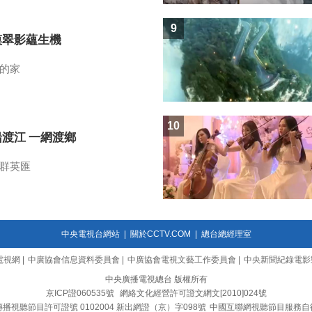
9
漠翠影蘊生機
的家
10
船渡江 一網渡鄉
群英匯
中央電視台網站
|
關於CCTV.COM
|
總台總經理室
電視網
|
中廣協會信息資料委員會
|
中廣協會電視文藝工作委員會
|
中央新聞紀錄電影
中央廣播電視總台 版權所有
京ICP證060535號
網絡文化經營許可證文網文[2010]024號
播視聽節目許可證號 0102004 新出網證（京）字098號
中國互聯網視聽節目服務自