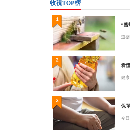
收視TOP榜
1
“
道德
2
看
健康
3
保
今日