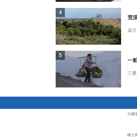
4
荒
遠方
5
一
三農
中國
網上傳