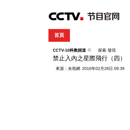
首頁
直播
節目單
綜合
新聞
財經
綜藝
中文國際
體
CCTV-10科教頻道
探索·發現
禁止入內之星際飛行（四）
來源：
央視網
2010年02月28日 09:39