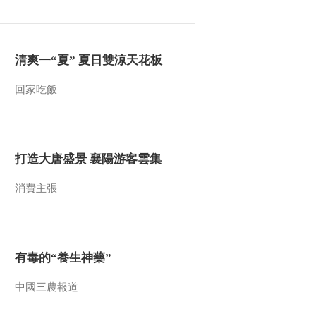
2010-02-28 09:04:32
狮子山下的兵马俑（上）
清爽一“夏” 夏日雙涼天花板
回家吃飯
2010-02-28 09:02:31
暗道之谜 上
打造大唐盛景 襄陽游客雲集
2010-02-28 08:58:37
消費主張
大炮与城墙
有毒的“養生神藥”
2010-02-28 08:58:01
探索·发现 2008年 第357
中國三農報道
期