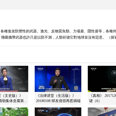
了各種進攻防禦性的武器。激光、反物質魚類、力場盾、隱性盾等，各種
碟攜帶武器也許只是以防不測，人類祈禱它對地球並沒有惡意。 （探索・發
堂（文史版）》
《法律讲堂（生活版）》
《真相》 20171
4 清朝集体贪腐第...
20180108 狱友借宿再惹祸端
谜（6）