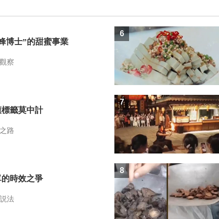
6
蜜蜂博士”的甜蜜事業
觀察
7
懂標籤莫中計
之路
8
單的時效之爭
説法