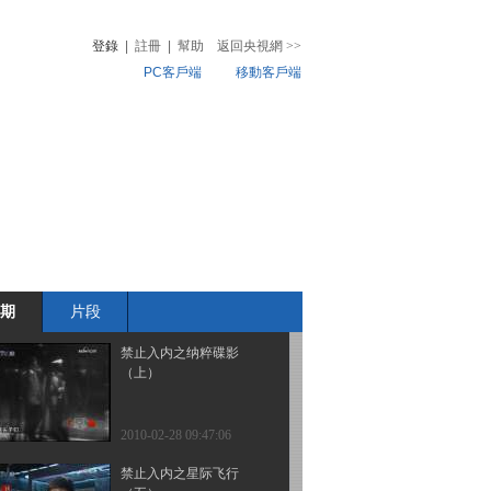
（下）
登錄
|
註冊
|
幫助
返回央視網
>>
PC客戶端
移動客戶端
2010-02-28 10:00:17
禁止入内之星际飞行
音
熱榜
（一）
微視頻
兒
音樂
體育賽事
農業農村
2010-02-28 09:47:10
禁止入内之星际飞行
（二）
期
片段
2010-02-28 09:47:09
禁止入内之纳粹碟影
（上）
2010-02-28 09:47:06
禁止入内之星际飞行