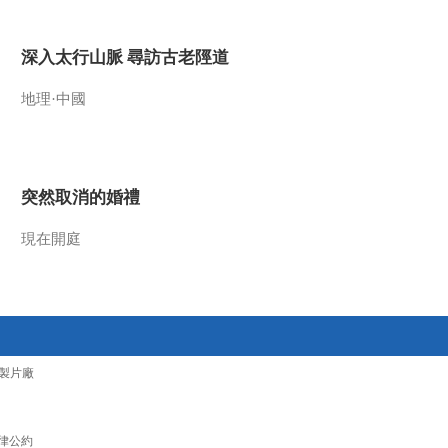
2010-02-28 08:57:00
深入太行山脈 尋訪古老陘道
狮子山下的兵马俑（下）
地理·中國
2010-02-28 08:56:44
探索·发现 2008年 第359
期
突然取消的婚禮
現在開庭
2010-02-28 08:50:14
玉碎之谜 上
2010-02-28 08:49:03
製片廠
古城失落之谜 上
律公約