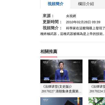
視頻簡介
欄目介紹
來源：
央視網
更新時間：
2010年02月28日 09:39
視頻簡介：
科學家在這艘飛碟上發現
種終極武器，這種武器被稱為是上帝的技術。飛
相關推薦
《法律讲堂(文史版)》
《法律讲
20170227 清朝集体贪腐第...
2017022