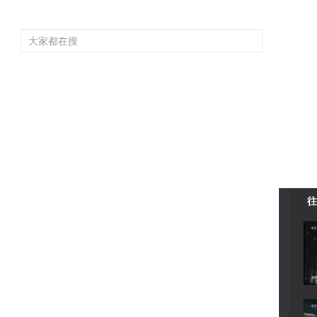
頻道大全
欄目大全
片庫
4K專區
聽
育
電影
國防軍事
電視劇
紀錄
科教
戲曲
社會與法
少
往