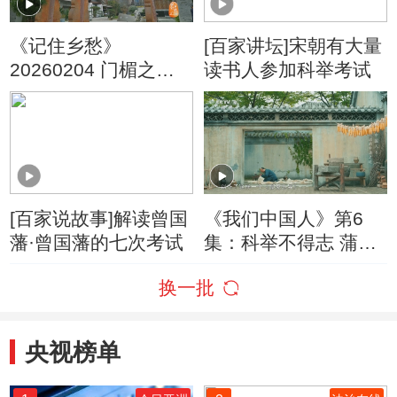
《记住乡愁》
[百家讲坛]宋朝有大量
20260204 门楣之上
读书人参加科举考试
忠一事 勤一生
[百家说故事]解读曾国
《我们中国人》第6
藩·曾国藩的七次考试
集：科举不得志 蒲松
龄并未消沉 他准备开
换一批
启一项新的事业
央视榜单