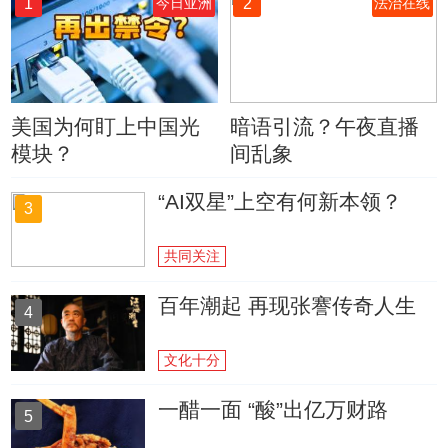
1
2
今日亚洲
法治在线
美国为何盯上中国光
暗语引流？午夜直播
模块？
间乱象
“AI双星”上空有何新本领？
3
共同关注
百年潮起 再现张謇传奇人生
4
文化十分
一醋一面 “酸”出亿万财路
5