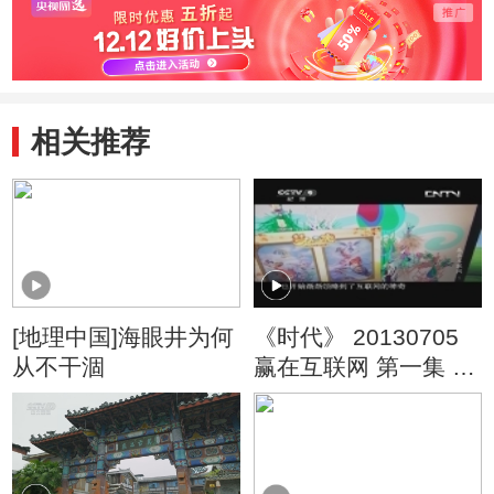
赞赏
讲究以及旗袍的文
曲线
化
相关推荐
[地理中国]海眼井为何
《时代》 20130705
从不干涸
赢在互联网 第一集 新
营销的诞生