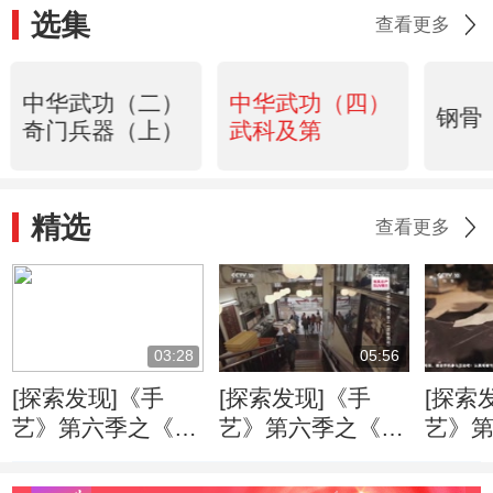
选集
查看更多
中华武功（二）
中华武功（四）
钢骨
奇门兵器（上）
武科及第
精选
查看更多
03:28
05:56
[探索发现]《手
[探索发现]《手
[探索
艺》第六季之《花
艺》第六季之《花
艺》
样旗袍》 吴帆对
样旗袍》 梁伯设
样旗袍
完工后的旗袍十分
计旗袍衣领的特别
形是