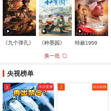
《九个弹孔》
《种墨园》
特赦1959
换一批
央视榜单
1
2
今日亚洲
法治在线