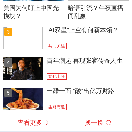
美国为何盯上中国光
暗语引流？午夜直播
模块？
间乱象
“AI双星”上空有何新本领？
3
共同关注
百年潮起 再现张謇传奇人生
4
文化十分
一醋一面 “酸”出亿万财路
5
生财有道
查看更多
换一换