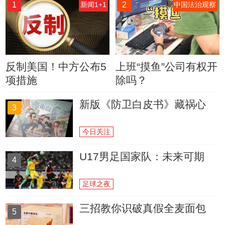
1
2
新闻1+1
中国法治观察
反制美国！中方公布5
上班“摸鱼”公司有权开
项措施
除吗？
新版《防卫白皮书》藏祸心
3
今日关注
U17男足国家队：未来可期
4
足球之夜
三招教你识破真假全麦面包
5