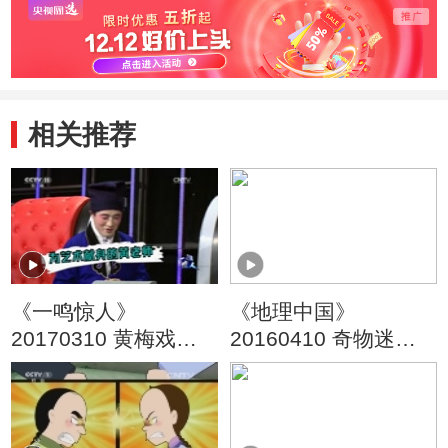
相关推荐
《一鸣惊人》
《地理中国》
20170310 黄梅戏名
20160410 奇物迷象·
家名票组团战 第二季
秘岗险境
（六）