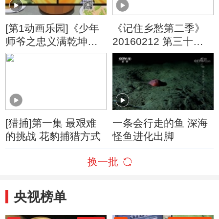
[第1动画乐园]《少年
《记住乡愁第二季》
师爷之忠义满乾坤》
20160212 第三十九
第22集 最好的朋友
集 汪口村——诚信为
本
[猎捕]第一集 最艰难
一条会行走的鱼 深海
的挑战 花豹捕猎方式
怪鱼进化出脚
换一批
央视榜单