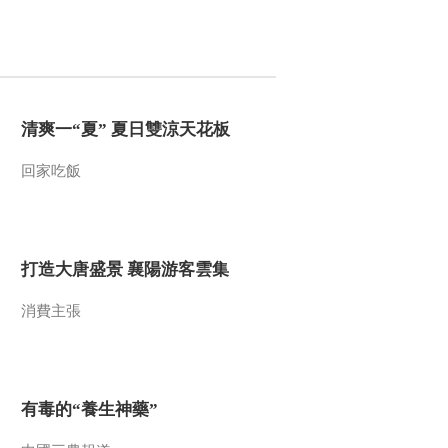
清爽一“夏” 夏日雙涼天花板
回家吃飯
打造大唐盛景 襄陽游客雲集
消費主張
有毒的“養生神藥”