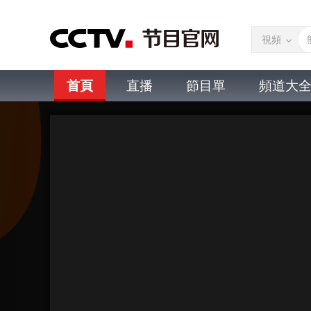
視頻
首頁
直播
節目單
頻道大