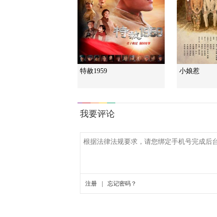
特赦1959
小娘惹