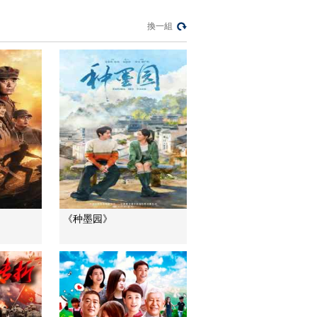
換一組
三農群英匯
清爽一“夏” 夏日雙涼
天花板
回家吃飯
打造大唐盛景 襄陽游
客雲集
消費主張
有毒的“養生神藥”
中國三農報道
深入太行山脈 尋訪古
《种墨园》
老陘道
地理·中國
突然取消的婚禮
現在開庭