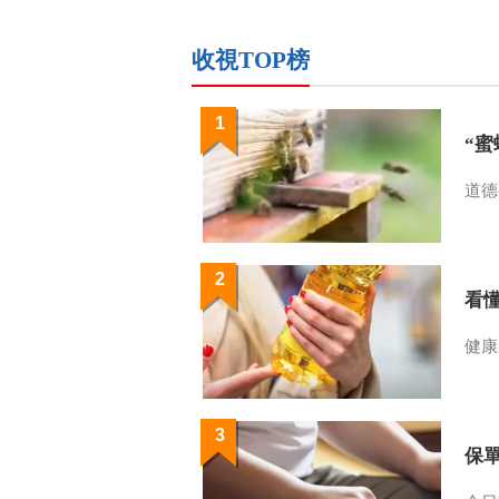
收視TOP榜
1
“
道德
2
看
健康
3
保