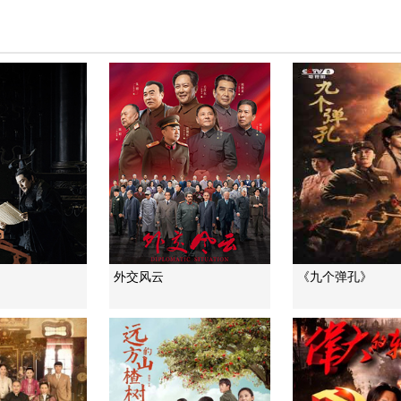
外交风云
《九个弹孔》