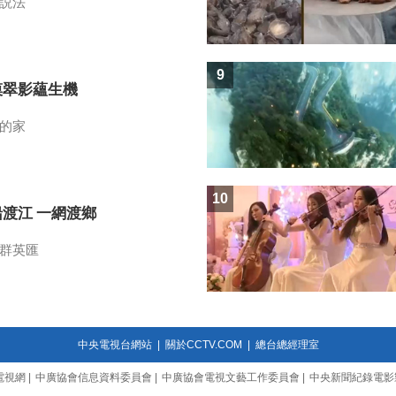
説法
9
漠翠影蘊生機
的家
10
船渡江 一網渡鄉
群英匯
中央電視台網站
|
關於CCTV.COM
|
總台總經理室
電視網
|
中廣協會信息資料委員會
|
中廣協會電視文藝工作委員會
|
中央新聞紀錄電影