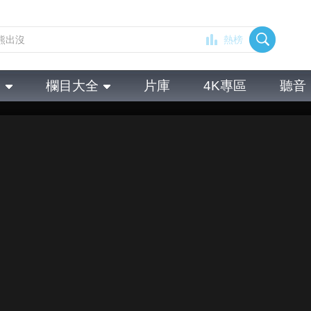
熱榜
全
欄目大全
片庫
4K專區
聽音