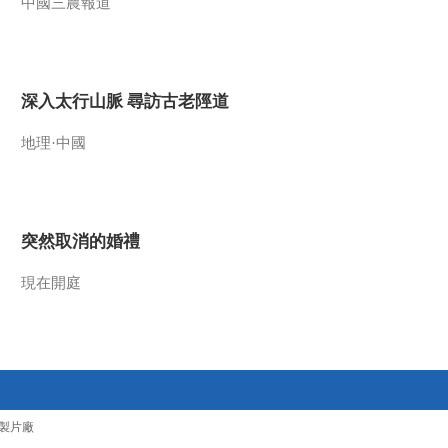
中國三農報道
深入太行山脈 尋訪古老陘道
地理·中國
突然取消的婚禮
現在開庭
製片廠