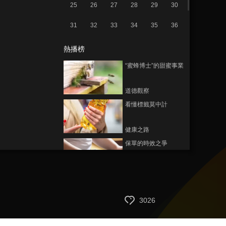
25
26
27
28
29
30
31
32
33
34
35
36
熱播榜
“蜜蜂博士”的甜蜜事業
道德觀察
看懂標籤莫中計
健康之路
保單的時效之爭
今日説法
荒漠翠影蘊生機
3026
遠方的家
一船渡江 一網渡鄉