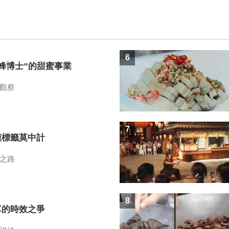
6
蜜蜂博士”的甜蜜事業
觀察
7
懂標籤莫中計
之路
8
單的時效之爭