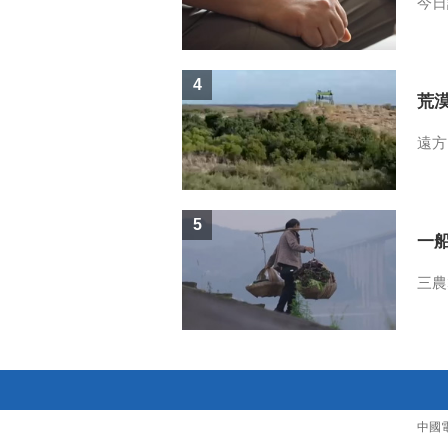
今日
4
荒
遠方
5
一
三農
中國