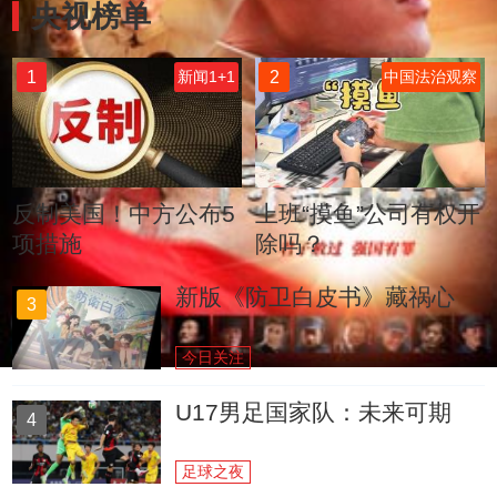
央视榜单
1
2
新闻1+1
中国法治观察
反制美国！中方公布5
上班“摸鱼”公司有权开
项措施
除吗？
新版《防卫白皮书》藏祸心
3
今日关注
U17男足国家队：未来可期
4
足球之夜