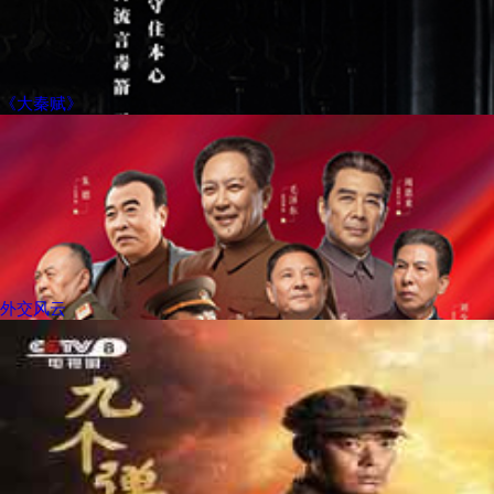
《大秦赋》
外交风云