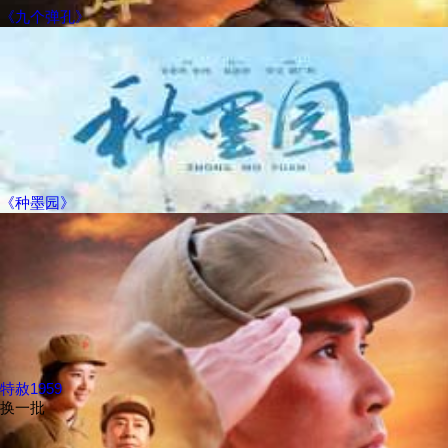
《九个弹孔》
《种墨园》
特赦1959
换一批