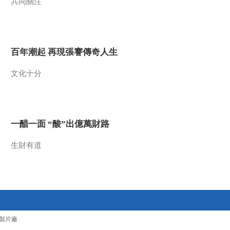
共同關注
百年潮起 再現張謇傳奇人生
文化十分
一醋一面 “酸”出億萬財路
生財有道
製片廠