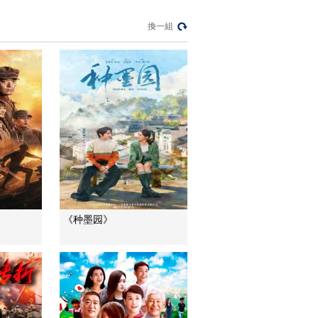
模塊？
換一組
今日亞洲
暗語引流？午夜直播
間亂象
法治在線
“AI雙星”上空有何新本
領？
共同關注
百年潮起 再現張謇傳
奇人生
文化十分
一醋一面 “酸”出億萬
《种墨园》
財路
生財有道