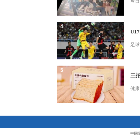
今日
4
U1
足球
5
三
健康
中國