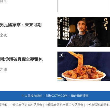
關注
9
7男足國家隊：未來可期
之夜
10
招教你識破真假全麥麵包
之路
中央電視台網站
|
關於CCTV.COM
|
總台總經理室
電視網
|
中廣協會信息資料委員會
|
中廣協會電視文藝工作委員會
|
中央新聞紀錄電影