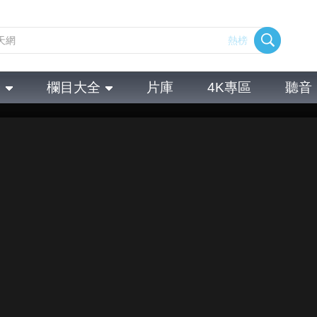
熱榜
全
欄目大全
片庫
4K專區
聽音