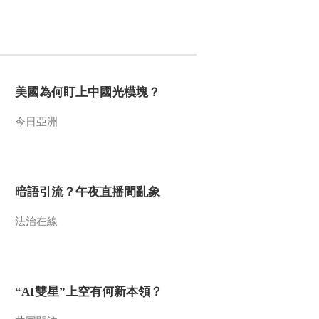
美國為何盯上中國光模塊？
今日亞洲
暗語引流？午夜直播間亂象
法治在線
“AI雙星”上空有何新本領？