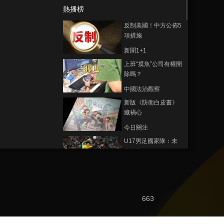
熱播榜
反制美國！中方公佈5
項措施
新聞1+1
上班“摸魚”公司有權開
除嗎？
中國法治觀察
新版《防衛白皮書》
藏禍心
今日關注
U17男足國家隊：未
來可期
足球之夜
三招教你識破真假全
麥麵包
663
健康之路
美國為何盯上中國光