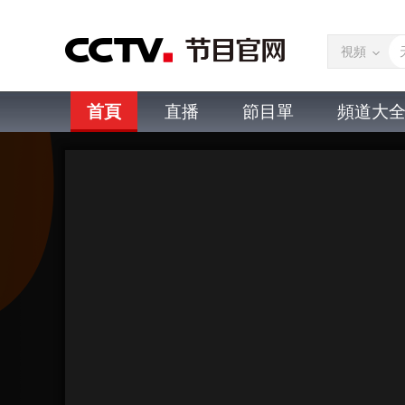
視頻
首頁
直播
節目單
頻道大