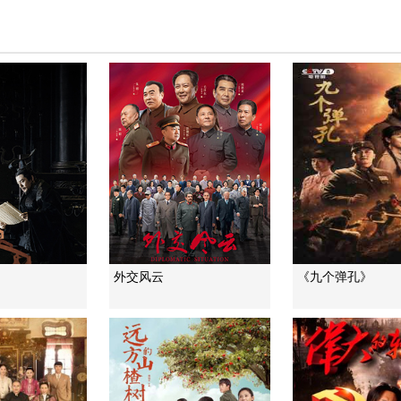
外交风云
《九个弹孔》