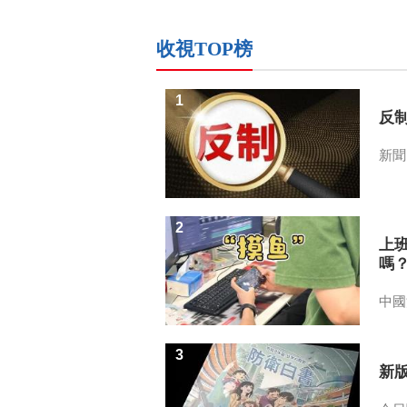
收視TOP榜
1
反
新聞
2
上
嗎
中國
3
新