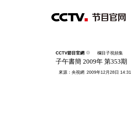
首頁
直播
節目單
綜合
新聞
財經
綜藝
中文國際
體
CCTV節目官網
欄目子視頻集
子午書簡 2009年 第353期
來源：
央視網
2009年12月28日 14:31