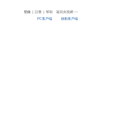
登錄
|
註冊
|
幫助
返回央視網
>>
PC客戶端
移動客戶端
音
熱榜
微視頻
兒
音樂
體育賽事
農業農村