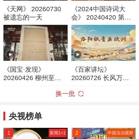
《天网》 20260730
《2024中国诗词大
被遗忘的一天
会》 20240420 第七
场 山河
《国宝·发现》
《百家讲坛》
20260426 柳州至宝
20260726 长风万里 5
柳宗元
洛阳纸贵在欧洲
换一批
央视榜单
1
2
新闻1+1
中国法治观察