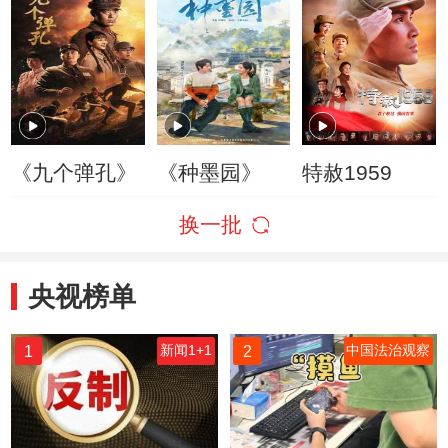
《九个弹孔》
《种墨园》
特赦1959
换一批
央视榜单
1
2
新闻1+1
中国法治观察