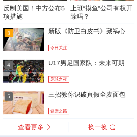
反制美国！中方公布5
上班“摸鱼”公司有权开
项措施
除吗？
新版《防卫白皮书》藏祸心
3
今日关注
U17男足国家队：未来可期
4
足球之夜
三招教你识破真假全麦面包
5
健康之路
查看更多
换一换