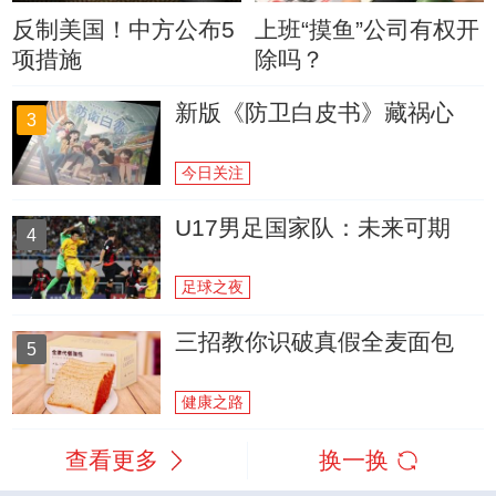
反制美国！中方公布5
上班“摸鱼”公司有权开
项措施
除吗？
新版《防卫白皮书》藏祸心
3
今日关注
U17男足国家队：未来可期
4
足球之夜
三招教你识破真假全麦面包
5
健康之路
查看更多
换一换