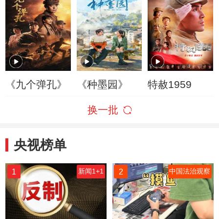
《九个弹孔》
《种墨园》
特赦1959
换一批
央视榜单
1
2
新闻1+1
中国法治观察