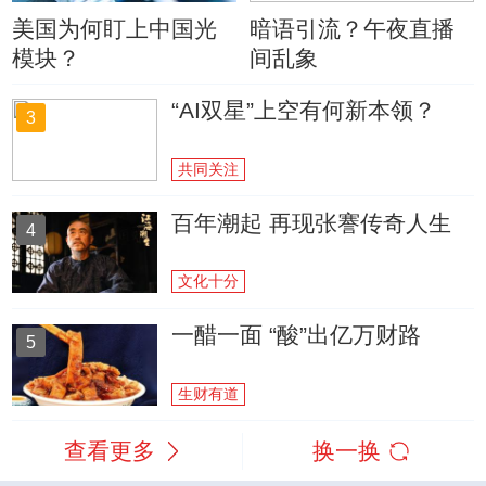
美国为何盯上中国光
暗语引流？午夜直播
模块？
间乱象
“AI双星”上空有何新本领？
3
共同关注
百年潮起 再现张謇传奇人生
4
文化十分
一醋一面 “酸”出亿万财路
5
生财有道
查看更多
换一换