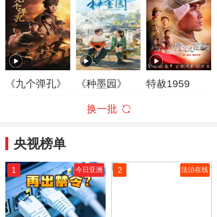
《九个弹孔》
《种墨园》
特赦1959
换一批
央视榜单
1
2
今日亚洲
法治在线