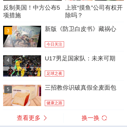
反制美国！中方公布5
上班“摸鱼”公司有权开
项措施
除吗？
新版《防卫白皮书》藏祸心
3
今日关注
U17男足国家队：未来可期
4
足球之夜
三招教你识破真假全麦面包
5
健康之路
查看更多
换一换