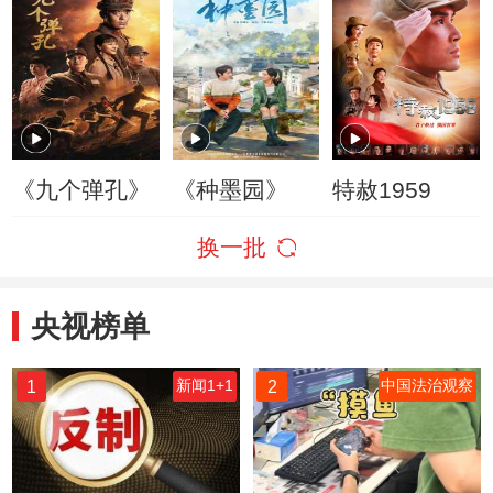
《九个弹孔》
《种墨园》
特赦1959
换一批
央视榜单
1
2
新闻1+1
中国法治观察