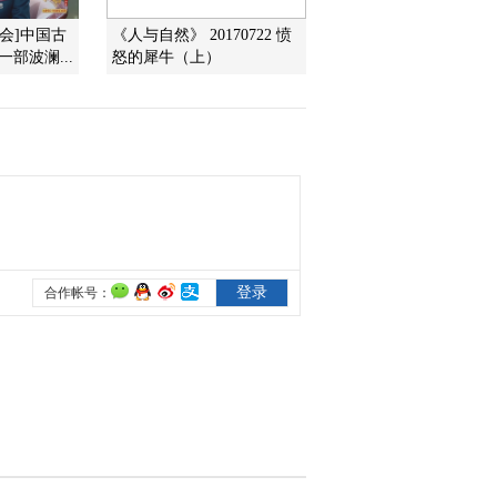
大会]中国古
《人与自然》 20170722 愤
部波澜...
怒的犀牛（上）