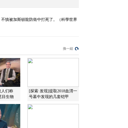
，不慎被加斯頓龍防衛中打死了。（科學世界
換一組
被人们称
[探索·发现]提取2018血渭一
尾目生物
号墓中发现的几套铠甲