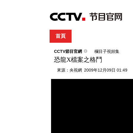
首頁
直播
節目單
綜合
新聞
財經
綜藝
中文國際
體
CCTV節目官網
欄目子視頻集
恐龍X檔案之格鬥
來源：
央視網
2009年12月09日 01:49