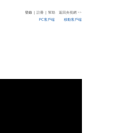
登錄
|
註冊
|
幫助
返回央視網
>>
PC客戶端
移動客戶端
音
熱榜
微視頻
兒
音樂
體育賽事
農業農村