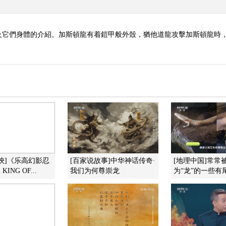
及它們身體的介紹。加斯頓龍有着鎧甲般外殼，猶他道龍攻擊加斯頓龍時
映]《乐高幻影忍
[百家说故事]中华神话传奇·
[地理中国]常常
ING OF...
我们为何尊崇龙
为“龙”的一些有