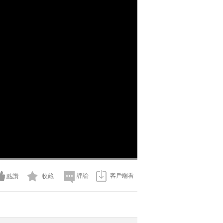
評論
客戶端看
點讚
收藏