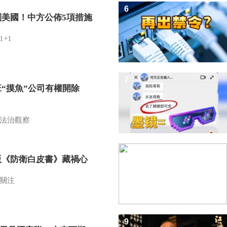
6
制美國！中方公佈5項措施
1+1
7
班“摸魚”公司有權開除
？
法治觀察
8
版《防衛白皮書》藏禍心
關注
9