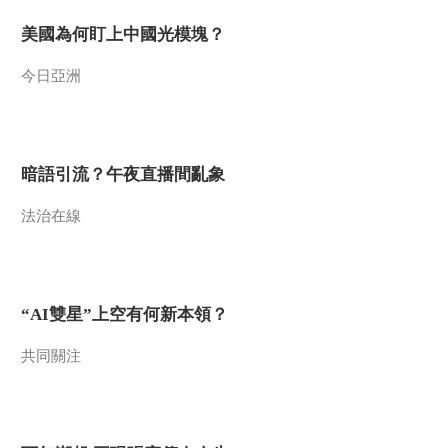
美國為何盯上中國光模塊？
今日亞洲
暗語引流？午夜直播間亂象
法治在線
“AI雙星”上空有何新本領？
共同關注