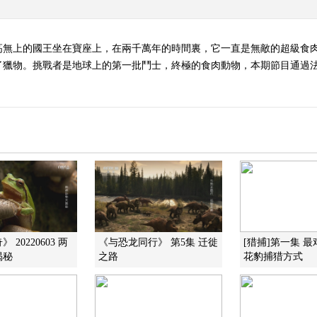
高無上的國王坐在寶座上，在兩千萬年的時間裏，它一直是無敵的超級食
了獵物。挑戰者是地球上的第一批鬥士，終極的食肉動物，本期節目通過
 20220603 两
《与恐龙同行》 第5集 迁徙
[猎捕]第一集 
揭秘
之路
花豹捕猎方式