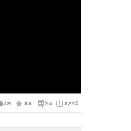
評論
客戶端看
點讚
收藏