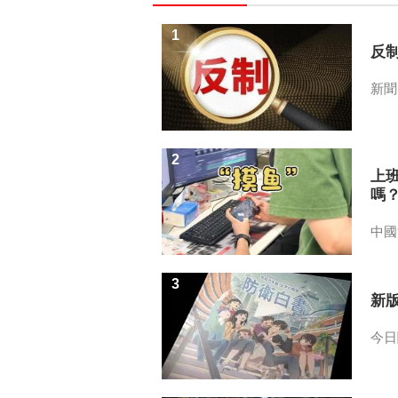
1
反
新聞
2
上
嗎
中國
3
新
今日