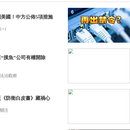
6
制美國！中方公佈5項措施
1+1
7
班“摸魚”公司有權開除
？
法治觀察
8
版《防衛白皮書》藏禍心
關注