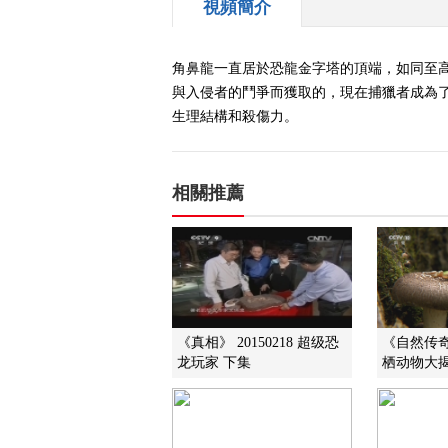
視頻簡介
角鼻龍一直居於恐龍金字塔的頂端，如同至
與入侵者的鬥爭而獲取的，現在捕獵者成為
生理結構和殺傷力。
相關推薦
《真相》 20150218 超级恐
《自然传奇》
龙玩家 下集
栖动物大