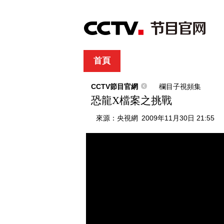
首頁
直播
節目單
綜合
新聞
財經
綜藝
中文國際
體
CCTV節目官網
欄目子視頻集
恐龍X檔案之挑戰
來源：
央視網
2009年11月30日 21:55