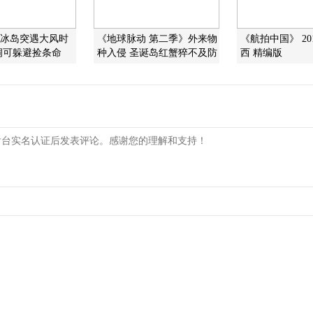
在冰岛突遇大风时
《地球脉动 第二季》外来物
《航拍中国》 201
洞可躲避捡条命
种入侵 圣诞岛红蟹猝不及防
西 精编版