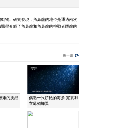
肉動物。研究發現，角鼻龍的地位是通過兩次
法醫學介紹了角鼻龍和角鼻龍的挑戰者躍龍的
換一組
最艰难的挑战
偶遇一只娇艳的海参 霓裳羽
衣薄如蝉翼