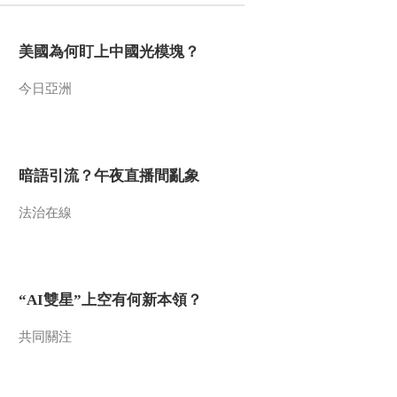
美國為何盯上中國光模塊？
今日亞洲
暗語引流？午夜直播間亂象
法治在線
“AI雙星”上空有何新本領？
共同關注