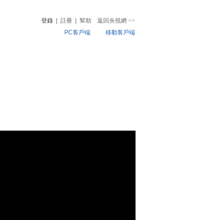
登錄
|
註冊
|
幫助
返回央視網
>>
PC客戶端
移動客戶端
音
熱榜
微視頻
兒
音樂
體育賽事
農業農村