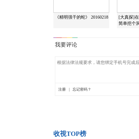
《精明强干的蛇》 20160218
[大真探]
简单挖个
收視TOP榜