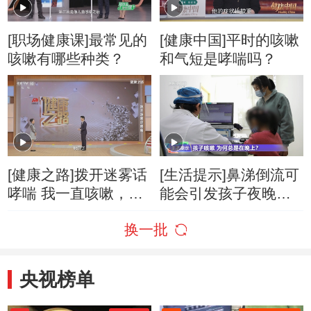
[职场健康课]最常见的
[健康中国]平时的咳嗽
咳嗽有哪些种类？
和气短是哮喘吗？
[健康之路]拨开迷雾话
[生活提示]鼻涕倒流可
哮喘 我一直咳嗽，为
能会引发孩子夜晚咳
什么也被确诊为哮
嗽
换一批
喘？
央视榜单