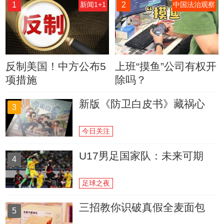
1
2
新闻1+1
中国法治观察
反制美国！中方公布5
上班“摸鱼”公司有权开
项措施
除吗？
新版《防卫白皮书》藏祸心
3
今日关注
U17男足国家队：未来可期
4
足球之夜
三招教你识破真假全麦面包
5