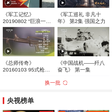
《军工记忆》
《军工巡礼 非凡十
20190802 “巨浪一
年》 第2集 强国之力
号”潜地导弹（下）
《总师传奇》
《中国战机——歼八
20160103 95式枪族
奋飞》 第一集
总设计师 朵英贤
换一批
央视榜单