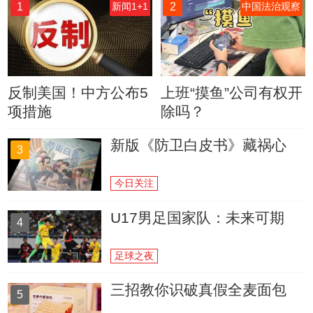
1
2
新闻1+1
中国法治观察
反制美国！中方公布5
上班“摸鱼”公司有权开
项措施
除吗？
新版《防卫白皮书》藏祸心
3
今日关注
U17男足国家队：未来可期
4
足球之夜
三招教你识破真假全麦面包
5