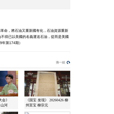
2009-09-18 14:57:18
塔库加玛的守望（上）
蘭革命，將石油又重新國有化，石油資源重新
油不得已以美國的名義運送石油，從而是美國
2009-09-18 12:20:28
年第174期）
塔库加玛的守望 （中）
換一組
2009-09-18 12:10:52
神秘的乌贼 上
2009-09-18 12:09:01
词大会》
《国宝·发现》 20260426 柳
场 山河
州至宝 柳宗元
塔库加玛的守望（下）