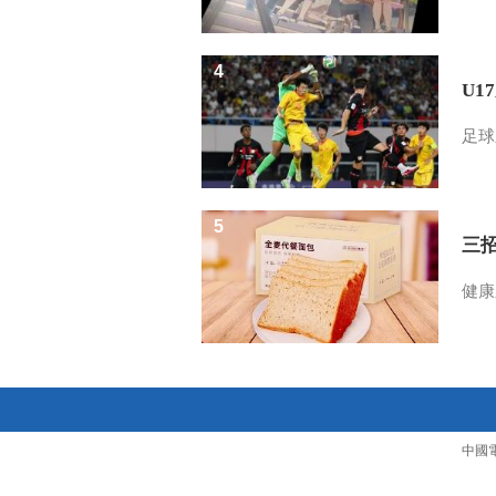
4
U1
足球
5
三
健康
中國