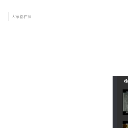
頻道大全
欄目大全
片庫
4K專區
聽
育
電影
國防軍事
電視劇
紀錄
科教
戲曲
社會與法
少
往