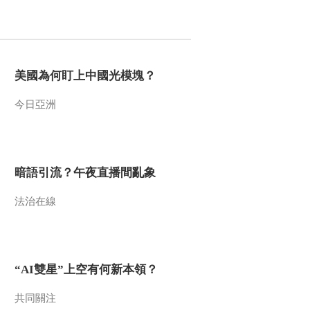
2009-08-31 17:34:42
隐藏的本性（下）
美國為何盯上中國光模塊？
2009-08-28 15:18:48
今日亞洲
隐藏的本性 （上）
暗語引流？午夜直播間亂象
2009-08-27 15:32:48
法治在線
猎豹母与子（下）
2009-08-26 19:33:58
“AI雙星”上空有何新本領？
古撒斯传奇 上
共同關注