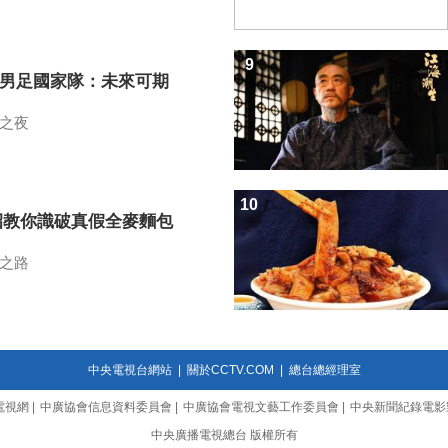
9
7男足國家隊：未來可期
之夜
10
招教你識破真假全麥麵包
之路
中央電視台網站
|
關於CCTV.COM
|
總台總經理室
電視網
|
中廣協會信息資料委員會
|
中廣協會電視文藝工作委員會
|
中央新聞紀錄電影
中央廣播電視總台 版權所有