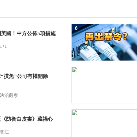
6
制美國！中方公佈5項措施
1+1
7
班“摸魚”公司有權開除
？
法治觀察
8
版《防衛白皮書》藏禍心
關注