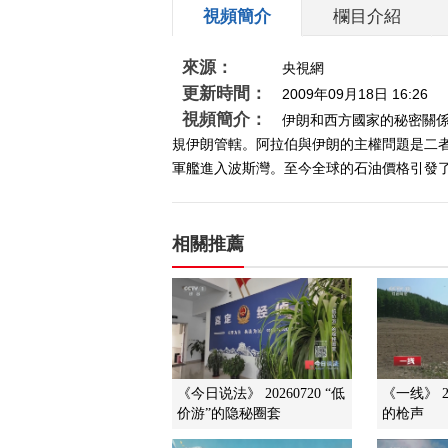
視頻簡介
欄目介紹
來源：
央視網
更新時間：
2009年09月18日 16:26
視頻簡介：
伊朗和西方國家的秘密關
規伊朗管轄。阿拉伯與伊朗的主權問題是二
軍艦進入波斯灣。至今全球的石油價格引發了
相關推薦
《今日说法》 20260720 “低
《一线》 2
价游”的隐秘圈套
的枪声