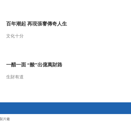
2009-08-26 14:00:42
猎豹母与子 上
百年潮起 再現張謇傳奇人生
文化十分
2009-08-25 18:28:23
猎豹母与子 中
一醋一面 “酸”出億萬財路
2009-08-25 18:01:03
生財有道
蚂蚁王国探秘
2009-08-24 12:44:29
另类动物的生与死
製片廠