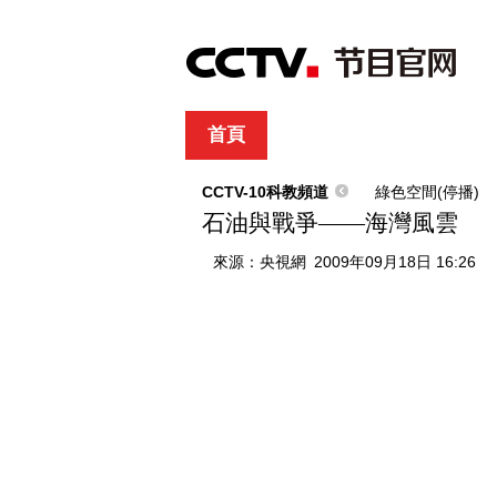
首頁
直播
節目單
綜合
新聞
財經
綜藝
中文國際
體
CCTV-10科教頻道
綠色空間(停播)
石油與戰爭——海灣風雲
來源：
央視網
2009年09月18日 16:26