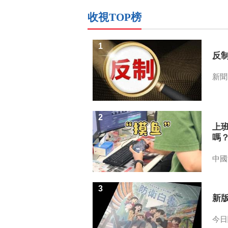
收視TOP榜
1
反
新聞
2
上
嗎
中國
3
新
今日