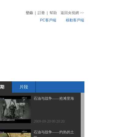
登錄
|
註冊
|
幫助
返回央視網
>>
PC客戶端
移動客戶端
2009-09-24 17:48:50
追踪象海豹（下）
音
熱榜
微視頻
兒
音樂
體育賽事
農業農村
2009-09-23 16:38:37
追踪象海豹 （上）
期
片段
2009-09-22 17:55:52
石油与战争——抢滩里海
2009-09-20 09:20:20
石油与战争——灼热的土