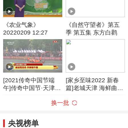
《农业气象》
《自然守望者》第五
20220209 12:27
季 第五集 东方白鹳
[2021传奇中国节端
[家乡至味2022 新春
午]传奇中国节·天津
篇]老城天津 海鲜曲艺
碧波竞龙舟 共享端午
交相辉映
换一批
情
央视榜单