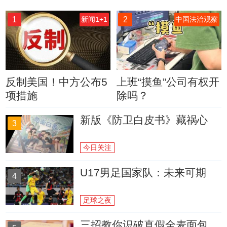
1
2
新闻1+1
中国法治观察
反制美国！中方公布5
上班“摸鱼”公司有权开
项措施
除吗？
新版《防卫白皮书》藏祸心
3
今日关注
U17男足国家队：未来可期
4
足球之夜
三招教你识破真假全麦面包