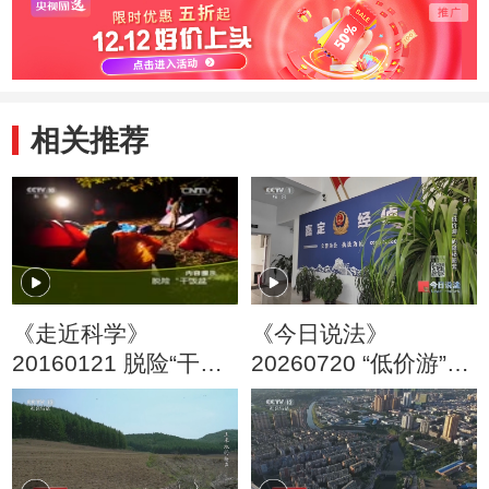
相关推荐
《走近科学》
《今日说法》
20160121 脱险“干饭
20260720 “低价游”的
盆”
隐秘圈套