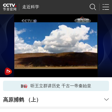
走近科学
听王立群讲历史 千古一帝秦始皇
高原捕鹤 （上）