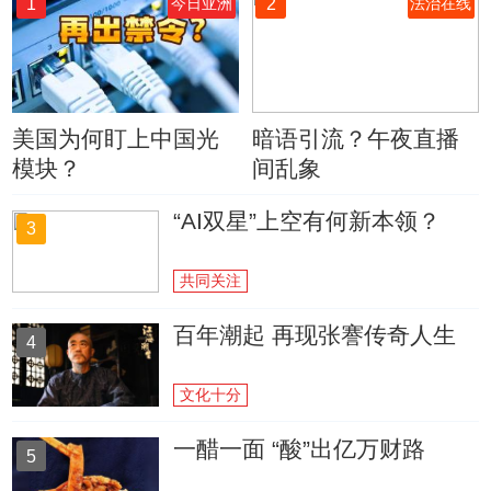
1
2
今日亚洲
法治在线
美国为何盯上中国光
暗语引流？午夜直播
模块？
间乱象
“AI双星”上空有何新本领？
3
共同关注
百年潮起 再现张謇传奇人生
4
文化十分
一醋一面 “酸”出亿万财路
5