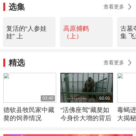
选集
查看更多
复活的“人参娃
高原捕鹤
古墓
娃” 上
（上）
集 
精选
查看更多
03:40
02:01
德钦县牧民家中藏
“活佛座驾”藏獒如
毒蝎
獒的饲养情况
今身价大增的背后
大揭