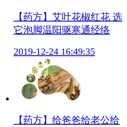
【药方】艾叶花椒红花 选
它泡脚温阳驱寒通经络
2019-12-24 16:49:35
【药方】给爸爸给老公给