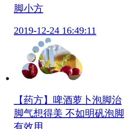
脚小方
2019-12-24 16:49:11
【药方】啤酒萝卜泡脚治
脚气想得美 不如明矾泡脚
有效用