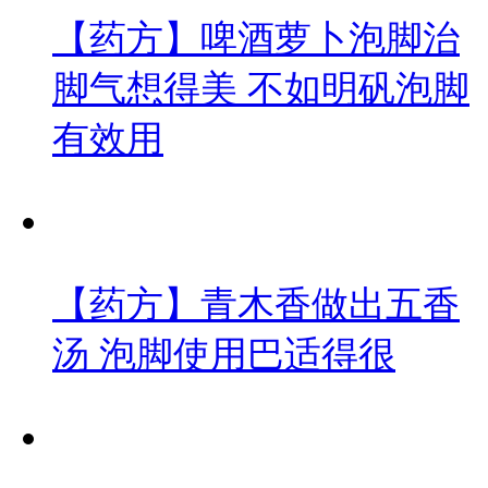
【药方】啤酒萝卜泡脚治
脚气想得美 不如明矾泡脚
有效用
【药方】青木香做出五香
汤 泡脚使用巴适得很