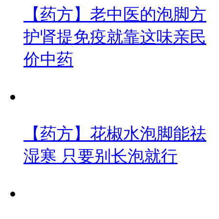
【药方】老中医的泡脚方
护肾提免疫就靠这味亲民
价中药
【药方】花椒水泡脚能祛
湿寒 只要别长泡就行