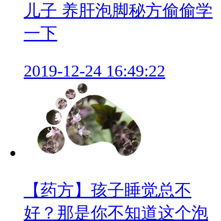
儿子 养肝泡脚秘方偷偷学
一下
2019-12-24 16:49:22
【药方】孩子睡觉总不
好？那是你不知道这个泡