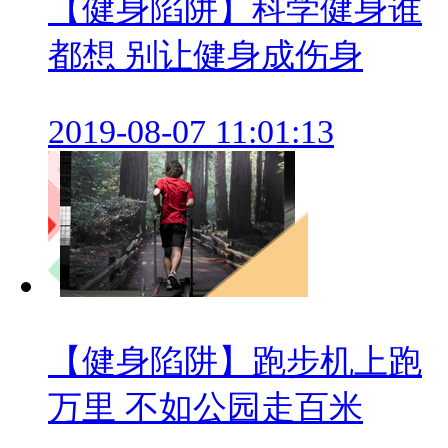
【健身陷阱】科学健身谁
都想 别让健身成伤身
2019-08-07 11:01:13
【健身陷阱】跑步机上跑
万里 不如公园走百米