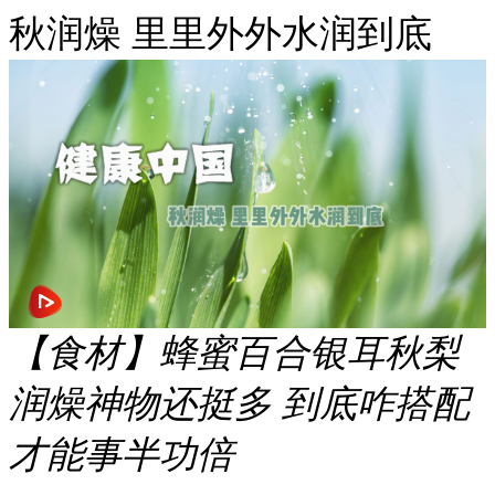
秋润燥 里里外外水润到底
【食材】蜂蜜百合银耳秋梨
润燥神物还挺多 到底咋搭配
才能事半功倍