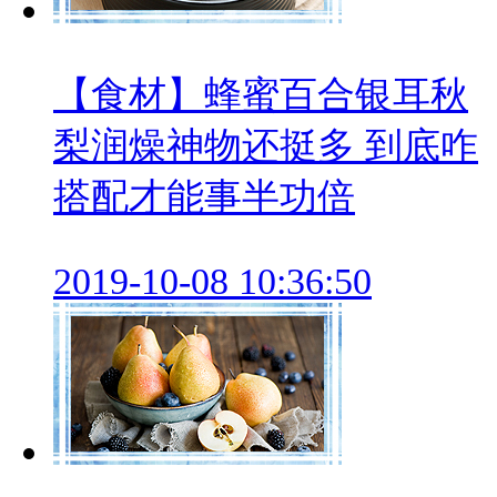
【食材】蜂蜜百合银耳秋
梨润燥神物还挺多 到底咋
搭配才能事半功倍
2019-10-08 10:36:50