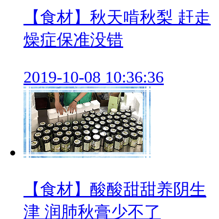
【食材】秋天啃秋梨 赶走
燥症保准没错
2019-10-08 10:36:36
【食材】酸酸甜甜养阴生
津 润肺秋膏少不了