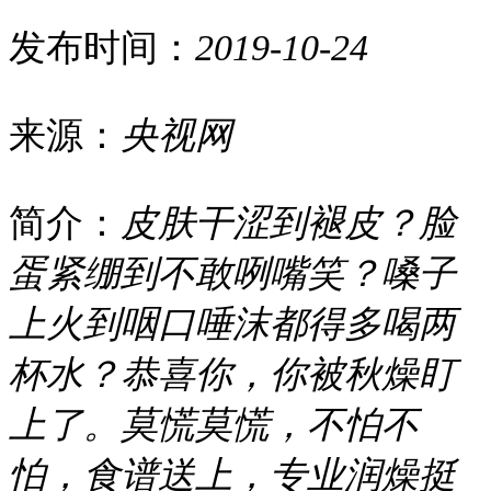
发布时间：
2019-10-24
来源：
央视网
简介：
皮肤干涩到褪皮？脸
蛋紧绷到不敢咧嘴笑？嗓子
上火到咽口唾沫都得多喝两
杯水？恭喜你，你被秋燥盯
上了。莫慌莫慌，不怕不
怕，食谱送上，专业润燥挺