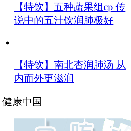
【特饮】五种蔬果组cp 传
说中的五汁饮润肺极好
【特饮】南北杏润肺汤 从
内而外更滋润
健康中国