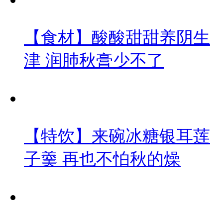
【食材】酸酸甜甜养阴生
津 润肺秋膏少不了
【特饮】来碗冰糖银耳莲
子羹 再也不怕秋的燥