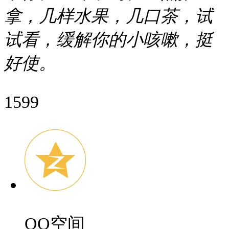
拿，几样水果，几口茶，试
试看，缓解你的小咳嗽，挺
好使。
1599
QQ空间