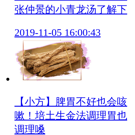
张仲景的小青龙汤了解下
2019-11-05 16:00:43
【小方】脾胃不好也会咳
嗽！培土生金法调理胃也
调理嗓