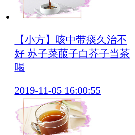
【小方】咳中带痰久治不
好 苏子菜菔子白芥子当茶
喝
2019-11-05 16:00:55