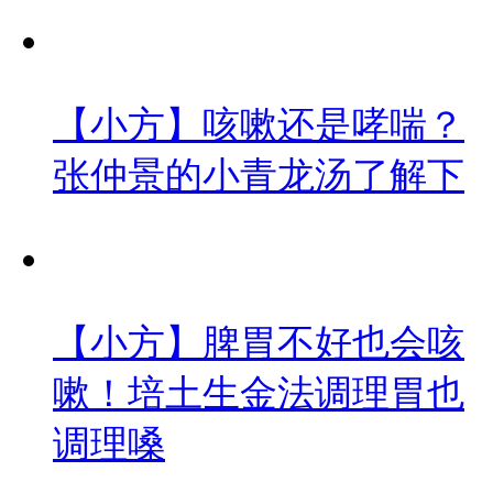
【小方】咳嗽还是哮喘？
张仲景的小青龙汤了解下
【小方】脾胃不好也会咳
嗽！培土生金法调理胃也
调理嗓