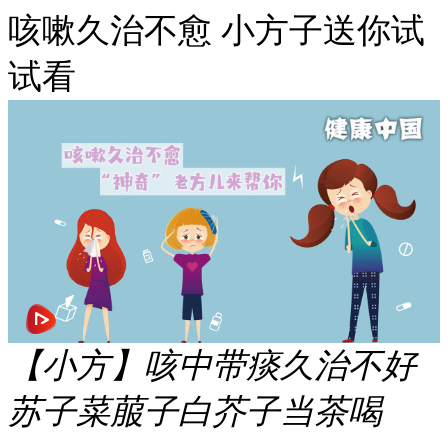
咳嗽久治不愈 小方子送你试
试看
【小方】咳中带痰久治不好
苏子菜菔子白芥子当茶喝