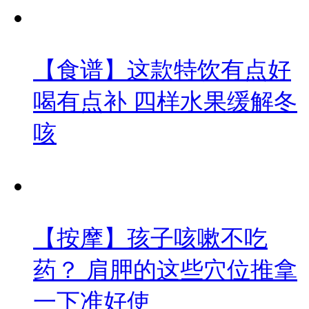
【食谱】这款特饮有点好
喝有点补 四样水果缓解冬
咳
【按摩】孩子咳嗽不吃
药？ 肩胛的这些穴位推拿
一下准好使