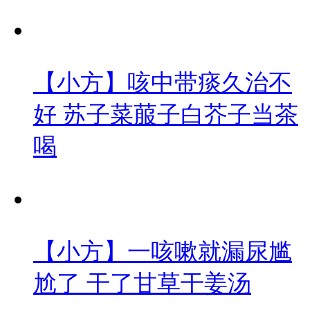
【小方】咳中带痰久治不
好 苏子菜菔子白芥子当茶
喝
【小方】一咳嗽就漏尿尴
尬了 干了甘草干姜汤