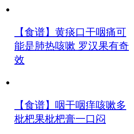
【食谱】黄痰口干咽痛可
能是肺热咳嗽 罗汉果有奇
效
【食谱】咽干咽痒咳嗽多
枇杷果枇杷膏一口闷