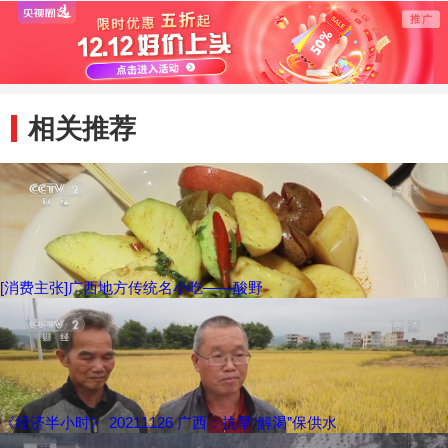
交警消防部门紧急
辆爆胎发生侧翻
消防
救援
相关推荐
[消费主张]广西地方传统名小吃——酸野
《经济半小时》 20211126 广西：抗旱“解渴”保供水