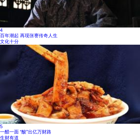
4
百年潮起 再现张謇传奇人生
文化十分
5
一醋一面 “酸”出亿万财路
生财有道