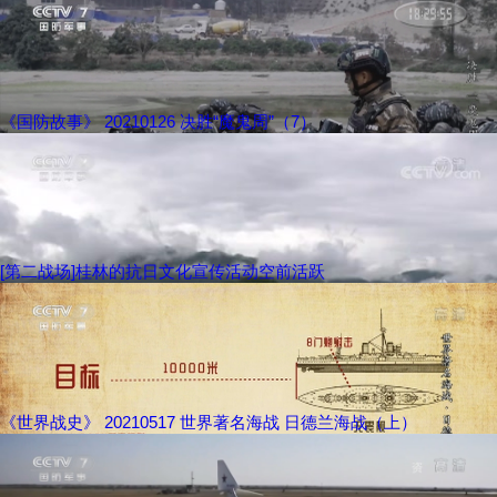
《国防故事》 20210126 决胜“魔鬼周”（7）
[第二战场]桂林的抗日文化宣传活动空前活跃
《世界战史》 20210517 世界著名海战 日德兰海战（上）