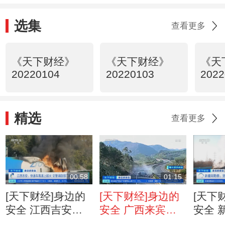
选集
查看更多
《天下财经》
《天下财经》
《天
20220104
20220103
2022
精选
查看更多
00:58
01:15
[天下财经]身边的
[天下财经]身边的
[天下
安全 江西吉安：
安全 广西来宾：
安全 
快递车高速上起火
客车拉货超重 车
泰：货