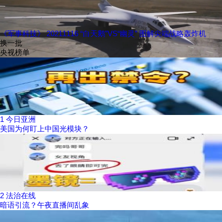
《军事科技》 20211116 “白天鹅”VS“幽灵” 图解尖端战略轰炸机
换一批
央视榜单
1
今日亚洲
美国为何盯上中国光模块？
2
法治在线
暗语引流？午夜直播间乱象