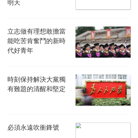
明天
立志做有理想敢擔當
能吃苦肯奮鬥的新時
代好青年
時刻保持解決大黨獨
有難題的清醒和堅定
必須永遠吹衝鋒號