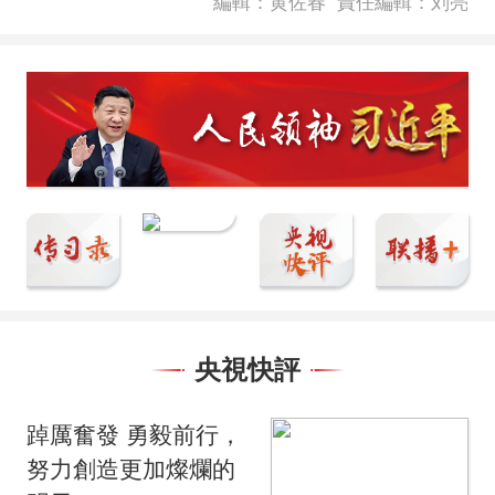
編輯：黄佐春
責任編輯：刘亮
央視快評
踔厲奮發 勇毅前行，
努力創造更加燦爛的