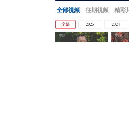
全部視頻
往期視頻
精彩
全部
2025
2024
《开讲啦》 20260808 本期分享
[开讲啦
者：段旭如
世界会发
[开讲啦]如何成为“人造太阳”驾
[开讲啦]
驶员？
日常生活