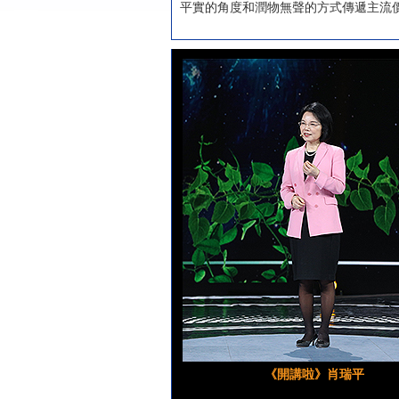
平實的角度和潤物無聲的方式傳遞主流價
《開講啦》肖瑞平