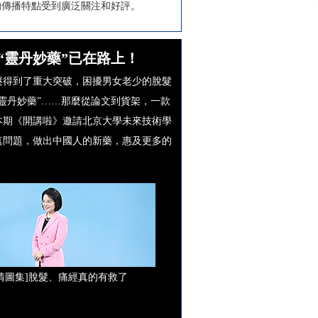
的傳播特點受到廣泛關注和好評。
的“靈丹妙藥”已在路上！
謎得到了重大突破，困擾男女老少的脫髮
靈丹妙藥”……那麼從論文到貨架，一款
本期《開講啦》邀請北京大學未來技術學
真問題，做出中國人的新藥，惠及更多的
高清圖集]脫髮、痛經真的有救了