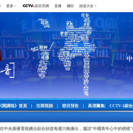
事
更多
節目官網
直播
欄目
頻道大全
《開講啦》首頁
|
往期視頻
|
節目預告
|
高清圖集
|
CCTV-1綜
在中央廣播電視總台綜合頻道每週六晚播出，邀請“中國青年心中的榜樣