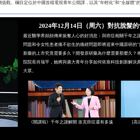
值觀。欄目定位於中國首檔電視青年公開課，以其“年輕化”和“全媒體”
2024年12月14日（周六）對抗脫髮
最近醫學界頻頻傳來振奮人心的好消息：與癌症相關千年之
問題和令女性患者痛不欲生的痛經問題即將迎來中國原研的“
新藥的上市究竟需要多久？開發原研藥為什麼需要那麼久？
院院長肖瑞平，她將與廣大青年分享如何依靠科技創新解決
大眾。
《開講啦》千年之謎解開 攻克癌症還有多遠
[