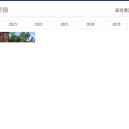
片段
節目查
2023
2022
2021
2020
2019
]真正实现能源自由后
[开讲啦]年轻人择业要不要选择
[开讲啦]为什么我国
生怎样的改变？
大热行业？
阳”如此执着？
“人造太阳”距离我们的
[开讲啦]我们距离“人造太阳”实
[开讲啦]中国有可能
有多远？
现应用还有多远？
一个点亮“人造太阳”