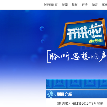
央視網首頁
新聞
視頻
經濟
體育
軍
欄目介紹
《開講啦》欄目於2012年9月開播，