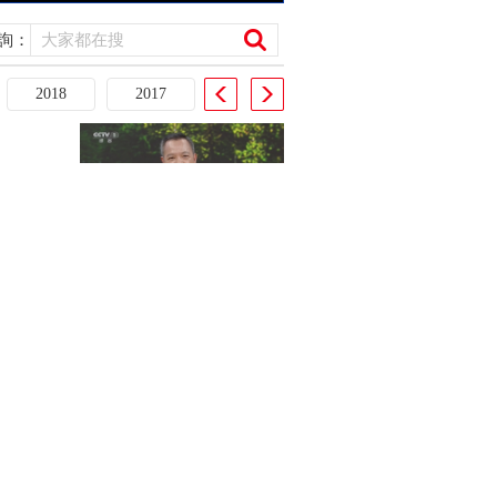
詢：
2018
2017
对“人造太
[开讲啦]无经验可依时 每一步
决策都是“人造太阳”的生…
成为全球第
[开讲啦]段旭如：“人造太阳”照
的国…
亮能源未来