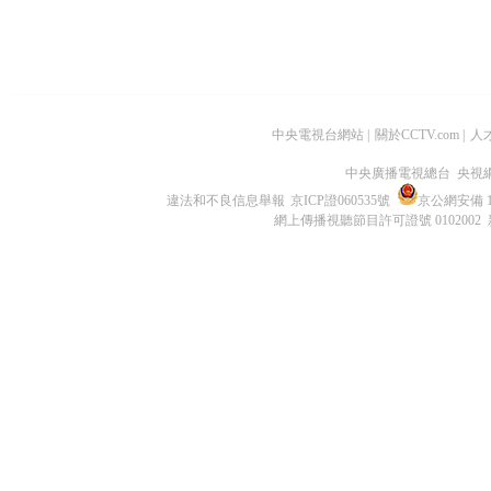
中央電視台網站
|
關於CCTV.com
|
人
中央廣播電視總台 央視
違法和不良信息舉報
京ICP證060535號
京公網安備 11
網上傳播視聽節目許可證號 0102002