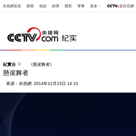
央視網首頁
新聞
視頻
經濟
體育
軍事
更多
節目官網
紀實台
《懸崖舞者》
懸崖舞者
來源：
央視網
2014年12月23日 14:10