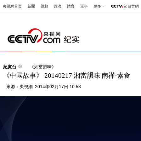
央視網首頁
新聞
視頻
經濟
體育
軍事
更多
節目官網
紀實台
《湘當韻味》
《中國故事》 20140217 湘當韻味 南禪·素食
來源：
央視網
2014年02月17日 10:58