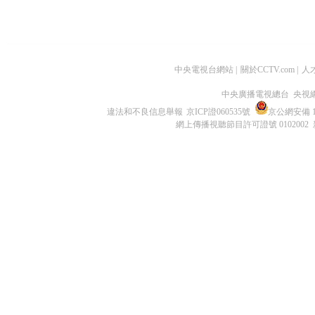
中央電視台網站
|
關於CCTV.com
|
人
中央廣播電視總台 央視
違法和不良信息舉報
京ICP證060535號
京公網安備 11
網上傳播視聽節目許可證號 0102002