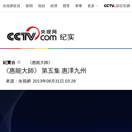
央視網首頁
新聞
視頻
經濟
體育
軍事
更多
節目官網
紀實台
《惠能大師》
《惠能大師》 第五集 惠澤九州
來源：
央視網
2013年08月31日 03:28