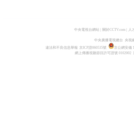
中央電視台網站
|
關於CCTV.com
|
人
中央廣播電視總台 央視
違法和不良信息舉報
京ICP證060535號
京公網安備 11
網上傳播視聽節目許可證號 0102002