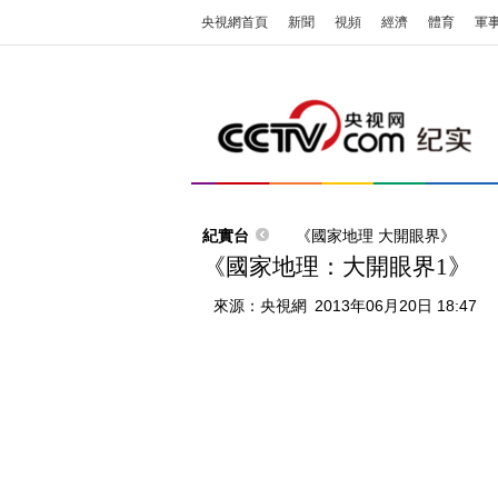
央視網首頁
新聞
視頻
經濟
體育
軍
紀實台
《國家地理 大開眼界》
《國家地理：大開眼界1》
來源：
央視網
2013年06月20日 18:47