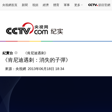
央視網首頁
新聞
視頻
經濟
體育
軍事
更多
節目官網
紀實台
《肯尼迪遇刺》
《肯尼迪遇刺：消失的子彈》
來源：
央視網
2013年06月18日 18:34