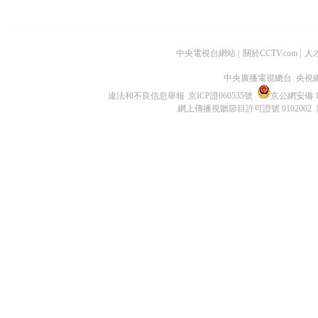
中央電視台網站
|
關於CCTV.com
|
人
中央廣播電視總台 央視
違法和不良信息舉報
京ICP證060535號
京公網安備 11
網上傳播視聽節目許可證號 0102002