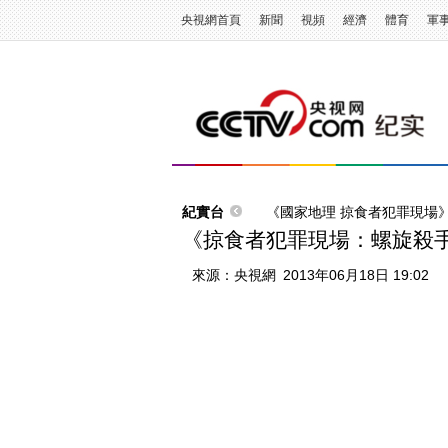
央視網首頁
新聞
視頻
經濟
體育
軍
紀實台
《國家地理 掠食者犯罪現場
《掠食者犯罪現場：螺旋殺
來源：
央視網
2013年06月18日 19:02