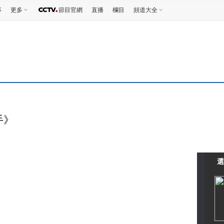
事
更多
節目官網
直播
欄目
頻道大全
》
手》
選