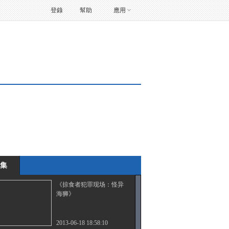
登錄
幫助
應用
集
《掠食者犯罪现场：怪异
海狮》
2013-06-18 18:58:10