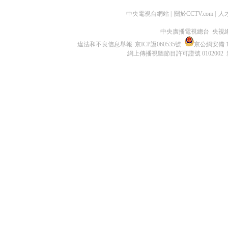
中央電視台網站
|
關於CCTV.com
|
人
中央廣播電視總台 央視
違法和不良信息舉報
京ICP證060535號
京公網安備 11
網上傳播視聽節目許可證號 0102002