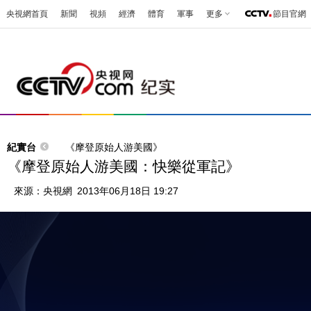
央視網首頁
新聞
視頻
經濟
體育
軍事
更多
節目官網
紀實台
《摩登原始人游美國》
《摩登原始人游美國：快樂從軍記》
來源：
央視網
2013年06月18日 19:27