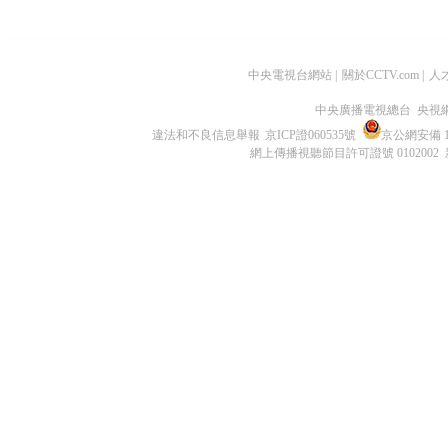
中央電視台網站
|
關於CCTV.com
|
人
中央廣播電視總台 央視
違法和不良信息舉報
京ICP證060535號
京公網安備 11
網上傳播視聽節目許可證號 0102002