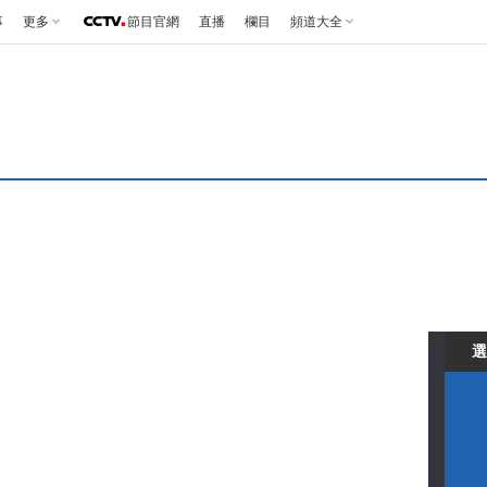
事
更多
節目官網
直播
欄目
頻道大全
選