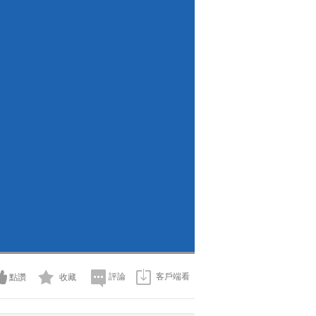
評論
客戶端看
點讚
收藏