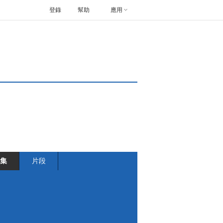
登錄
幫助
應用
集
片段