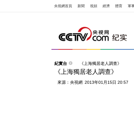
央視網首頁
新聞
視頻
經濟
體育
軍
紀實台
《上海獨居老人調查》
《上海獨居老人調查》
來源：
央視網
2013年01月15日 20:57