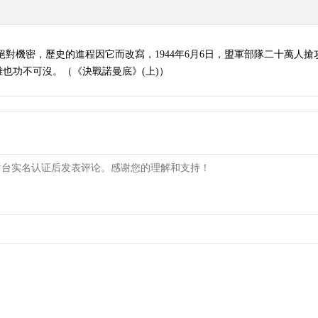
絕對機密，歷史的進程因它而改寫，1944年6月6日，盟軍部隊二十萬人
也功不可沒。（《決戰諾曼底》(上)）