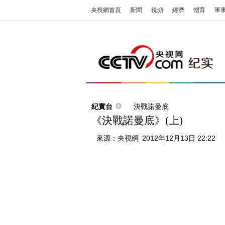
央視網首頁
新聞
視頻
經濟
體育
軍
紀實台
決戰諾曼底
《決戰諾曼底》(上)
來源：
央視網
2012年12月13日 22:22