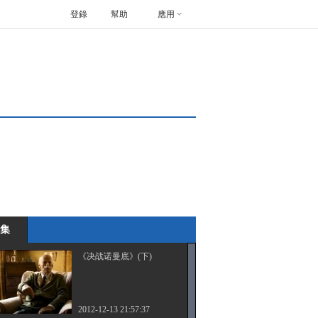
登錄
幫助
應用
集
《决战诺曼底》(下)
2012-12-13 21:57:37