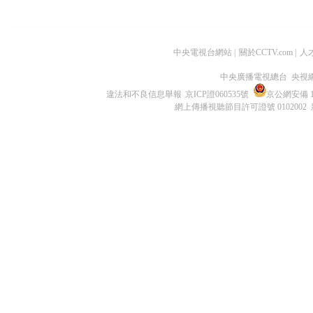
中央電視台網站
|
關於CCTV.com
|
人
中央廣播電視總台 央視
違法和不良信息舉報
京ICP證060535號
京公網安備 11
網上傳播視聽節目許可證號 0102002