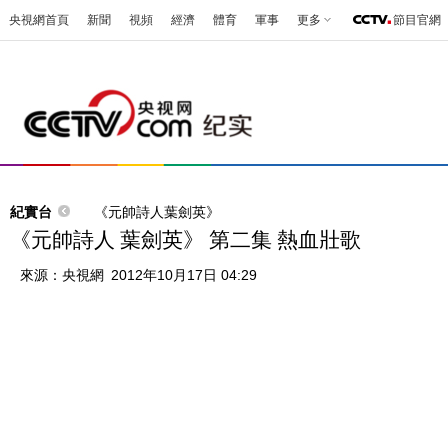
央視網首頁
新聞
視頻
經濟
體育
軍事
更多
節目官網
紀實台
《元帥詩人葉劍英》
《元帥詩人 葉劍英》 第二集 熱血壯歌
來源：
央視網
2012年10月17日 04:29