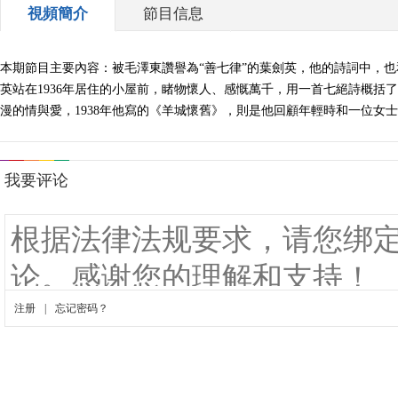
視頻簡介
節目信息
本期節目主要內容：被毛澤東讚譽為“善七律”的葉劍英，他的詩詞中，也和
英站在1936年居住的小屋前，睹物懷人、感慨萬千，用一首七絕詩概
漫的情與愛，1938年他寫的《羊城懷舊》，則是他回顧年輕時和一位女