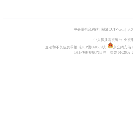
中央電視台網站
|
關於CCTV.com
|
人
中央廣播電視總台 央視
違法和不良信息舉報
京ICP證060535號
京公網安備 11
網上傳播視聽節目許可證號 0102002