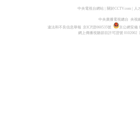
中央電視台網站
|
關於CCTV.com
|
人
中央廣播電視總台 央視
違法和不良信息舉報
京ICP證060535號
京公網安備 11
網上傳播視聽節目許可證號 0102002