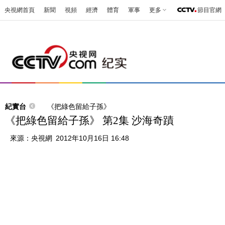
央視網首頁
新聞
視頻
經濟
體育
軍事
更多
節目官網
紀實台
《把綠色留給子孫》
《把綠色留給子孫》 第2集 沙海奇蹟
來源：
央視網
2012年10月16日 16:48