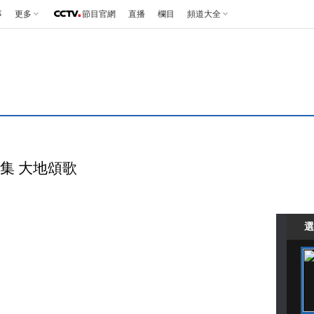
事
更多
節目官網
直播
欄目
頻道大全
第二集 大地頌歌
選