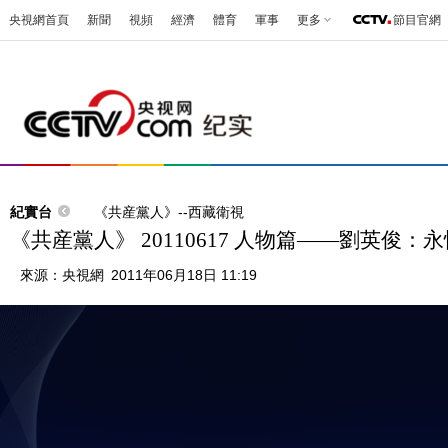
央視網首頁
新聞
視頻
經濟
體育
軍事
更多
節目官網
紀實台
《共産黨人》--西藏衛視
《共産黨人》 20110617 人物篇——劉英俊：
來源：
央視網
2011年06月18日 11:19