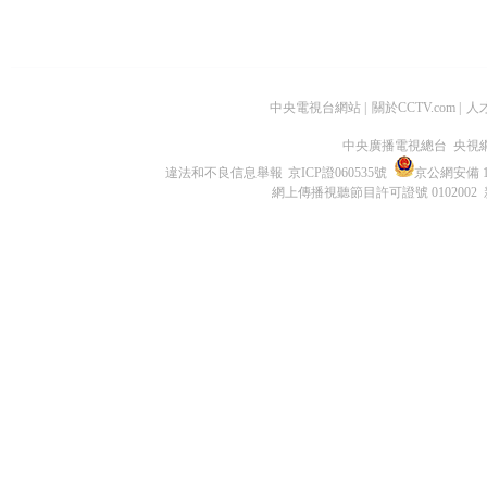
中央電視台網站
|
關於CCTV.com
|
人
中央廣播電視總台 央視
違法和不良信息舉報
京ICP證060535號
京公網安備 11
網上傳播視聽節目許可證號 0102002